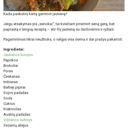
Kada paskutinį kartą gaminot jautieną?
Jeigu atsakymas yra „senokai“, tai kviečiam prisimint seną gerą, bet
paprastą ir lengvą receptą – stir-fry jautieną su daržovėmis ir ryžiais.
Pagaminimas tikrai neužtruks, o valgys visa šeima ir dar prašys pakartoti.
Ingredietai:
Jautienos kumpis
Paprikos
Brokoliai
Poras
Českanas
Imbieras
Baltieji pipirai
Sojos padažas
Soda
Cukrus
Krakmolas
Austrių padažas
Vištienos sultinys
Sezamų aliejus