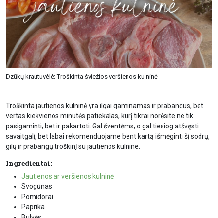
Dzūkų krautuvėlė: Troškinta šviežios veršienos kulninė
Troškinta jautienos kulninė yra ilgai gaminamas ir prabangus, bet
vertas kiekvienos minutės patiekalas, kurį tikrai norėsite ne tik
pasigaminti, bet ir pakartoti. Gal šventėms, o gal tiesiog atšvęsti
savaitgalį, bet labai rekomenduojame bent kartą išmėginti šį sodrų,
gilų ir prabangų troškinį su jautienos kulnine.
Ingredientai:
Jautienos ar veršienos kulninė
Svogūnas
Pomidorai
Paprika
Bulvės