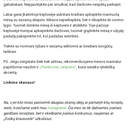
gabaliukais. Nepjaustykite per smulkiai, kad daržovės nespėtų perkepti.
Labai gerai įkaitintoje keptuvėje aukštais kraštais apkepkite marinuotą
mėsą su sezamų aliejumi. Mėsos neperkepkite, bet ir iškepkite iki norimo
lygio. Tuomet išimkite mėsą iš keptuvės ir atidėkite. Toje pačioje
keptuvėje trumpai apkepinkite daržoves, tuomet grąžinkite mėsą ir užpylę
padažą pakepinkite tol, kol padažas sutirštės.
Tiekite su norimais ryžiais ir sezamų sėklomis ar šviežiais svogūnų
laiškais.
P.S. Jeigu mėgstate šiek tiek aštriau, rekomenduojame mėsos marinatui
papildomai naudoti ir
„Prieskoniai Jalapeno“
, kurie suteiks rytietišką
akcentą.
Linkime skanaus!
Na, o jei kilo noras pasisemti daugiau skanių idėjų ar pamatyti kitų receptų
reels, kviečiame sekti mus
Instagrame
. Čia mes ne tik dalinamės įvairiais
gardžiais receptais, bet ir skelbiame įvairius konkursus, naujienas ar
„Dzūkų krautuvėlė“ užkulisius.