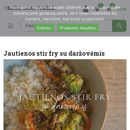
0
0
Naudojame slapukus siekdami užtikrinti, kad mūsų svetainėje
€0,00
suteiktų jums geriausią patirtį. Jei ir toliau naudositės šia
svetaine, manysime, kad esate ja patenkinti.
Sutinku
Privatumo taisyklės
Jautienos stir fry su daržovėmis