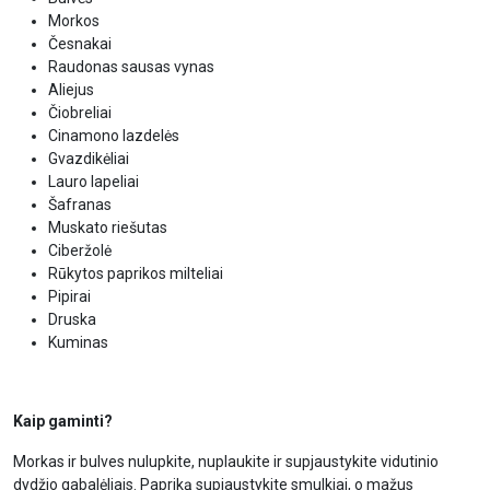
Morkos
Česnakai
Raudonas sausas vynas
Aliejus
Čiobreliai
Cinamono lazdelės
Gvazdikėliai
Lauro lapeliai
Šafranas
Muskato riešutas
Ciberžolė
Rūkytos paprikos milteliai
Pipirai
Druska
Kuminas
Kaip gaminti?
Morkas ir bulves nulupkite, nuplaukite ir supjaustykite vidutinio
dydžio gabalėliais. Papriką supjaustykite smulkiai, o mažus