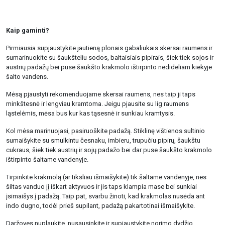
Kaip gaminti?
Pirmiausia supjaustykite jautieną plonais gabaliukais skersai raumens ir
sumarinuokite su šaukšteliu sodos, baltaisiais pipirais, šiek tiek sojos ir
austrių padažų bei puse šaukšto krakmolo ištirpinto nedideliam kiekyje
šalto vandens.
Mėsą pjaustyti rekomenduojame skersai raumens, nes taip ji taps
minkštesnė ir lengviau kramtoma. Jeigu pjausite su lig raumens
ląstelėmis, mėsa bus kur kas tąsesnė ir sunkiau kramtysis.
Kol mėsa marinuojasi, pasiruoškite padažą. Stiklinę vištienos sultinio
sumaišykite su smulkintu česnaku, imbieru, trupučiu pipirų, šaukštu
cukraus, šiek tiek austrių ir sojų padažo bei dar puse šaukšto krakmolo
ištirpinto šaltame vandenyje.
Tirpinkite krakmolą (ar tiksliau išmaišykite) tik šaltame vandenyje, nes
šiltas vanduo jį iškart aktyvuos ir jis taps klampia mase bei sunkiai
įsimaišys į padažą. Taip pat, svarbu žinoti, kad krakmolas nusėda ant
indo dugno, todėl prieš supilant, padažą pakartotinai išmaišykite.
Daržoves nuplaukite, nusausinkite ir supjaustykite norimo dydžio