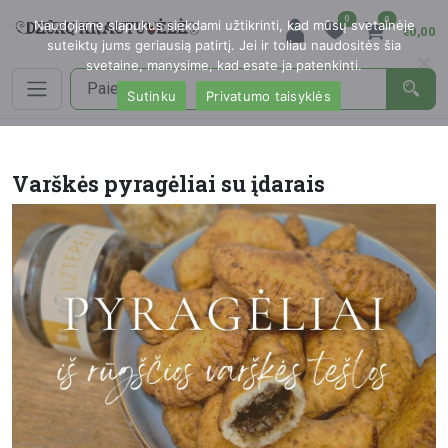
0
0
Naudojame slapukus siekdami užtikrinti, kad mūsų svetainėje
€0,00
suteiktų jums geriausią patirtį. Jei ir toliau naudositės šia
svetaine, manysime, kad esate ja patenkinti.
Sutinku
Privatumo taisyklės
Varškės pyragėliai su įdarais