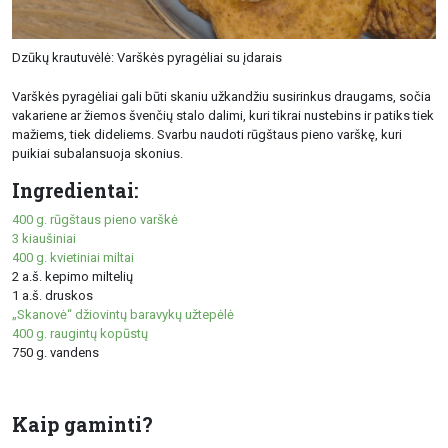
Dzūkų krautuvėlė: Varškės pyragėliai su įdarais
Varškės pyragėliai gali būti skaniu užkandžiu susirinkus draugams, sočia
vakariene ar žiemos švenčių stalo dalimi, kuri tikrai nustebins ir patiks tiek
mažiems, tiek dideliems. Svarbu naudoti rūgštaus pieno varškę, kuri
puikiai subalansuoja skonius.
Ingredientai:
400 g. rūgštaus pieno varškė
3 kiaušiniai
400 g. kvietiniai miltai
2 a.š. kepimo miltelių
1 a.š. druskos
„Skanovė“ džiovintų baravykų užtepėlė
400 g. raugintų kopūstų
750 g. vandens
Kaip gaminti?