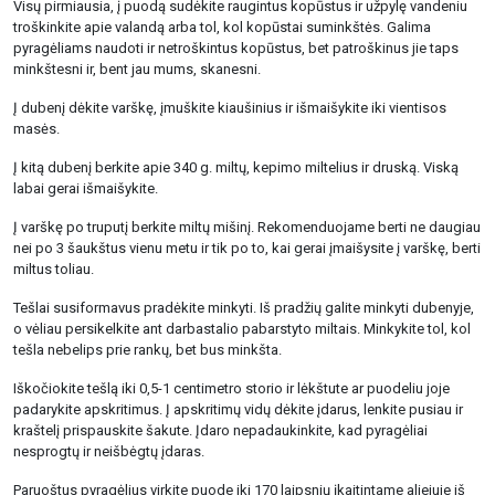
Visų pirmiausia, į puodą sudėkite raugintus kopūstus ir užpylę vandeniu
troškinkite apie valandą arba tol, kol kopūstai suminkštės. Galima
pyragėliams naudoti ir netroškintus kopūstus, bet patroškinus jie taps
minkštesni ir, bent jau mums, skanesni.
Į dubenį dėkite varškę, įmuškite kiaušinius ir išmaišykite iki vientisos
masės.
Į kitą dubenį berkite apie 340 g. miltų, kepimo miltelius ir druską. Viską
labai gerai išmaišykite.
Į varškę po truputį berkite miltų mišinį. Rekomenduojame berti ne daugiau
nei po 3 šaukštus vienu metu ir tik po to, kai gerai įmaišysite į varškę, berti
miltus toliau.
Tešlai susiformavus pradėkite minkyti. Iš pradžių galite minkyti dubenyje,
o vėliau persikelkite ant darbastalio pabarstyto miltais. Minkykite tol, kol
tešla nebelips prie rankų, bet bus minkšta.
Iškočiokite tešlą iki 0,5-1 centimetro storio ir lėkštute ar puodeliu joje
padarykite apskritimus. Į apskritimų vidų dėkite įdarus, lenkite pusiau ir
kraštelį prispauskite šakute. Įdaro nepadaukinkite, kad pyragėliai
nesprogtų ir neišbėgtų įdaras.
Paruoštus pyragėlius virkite puode iki 170 laipsnių įkaitintame aliejuje iš