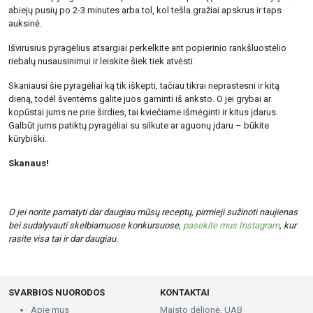
abiejų pusių po 2-3 minutes arba tol, kol tešla gražiai apskrus ir taps
auksinė.
Išvirusius pyragėlius atsargiai perkelkite ant popierinio rankšluostėlio
riebalų nusausinimui ir leiskite šiek tiek atvėsti.
Skaniausi šie pyragėliai ką tik iškepti, tačiau tikrai neprastesni ir kitą
dieną, todėl šventėms galite juos gaminti iš anksto. O jei grybai ar
kopūstai jums ne prie širdies, tai kviečiame išmėginti ir kitus įdarus.
Galbūt jums patiktų pyragėliai su silkute ar aguonų įdaru – būkite
kūrybiški.
Skanaus!
O jei norite pamatyti dar daugiau mūsų receptų, pirmieji sužinoti naujienas
bei sudalyvauti skelbiamuose konkursuose,
pasekite mus Instagram
, kur
rasite visa tai ir dar daugiau.
SVARBIOS NUORODOS
KONTAKTAI
Apie mus
Maisto dėlionė, UAB