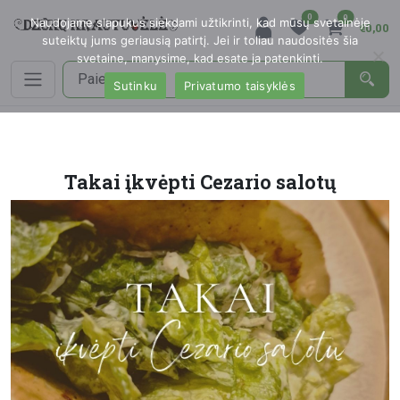
0
0
Naudojame slapukus siekdami užtikrinti, kad mūsų svetainėje
€0,00
suteiktų jums geriausią patirtį. Jei ir toliau naudositės šia
svetaine, manysime, kad esate ja patenkinti.
Sutinku
Privatumo taisyklės
Takai įkvėpti Cezario salotų