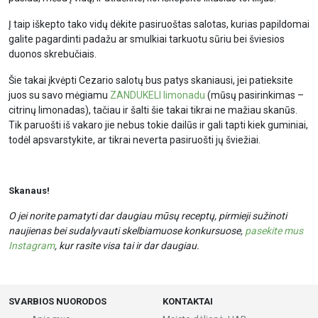
Į taip iškepto tako vidų dėkite pasiruoštas salotas, kurias papildomai
galite pagardinti padažu ar smulkiai tarkuotu sūriu bei šviesios
duonos skrebučiais.
Šie takai įkvėpti Cezario salotų bus patys skaniausi, jei patieksite
juos su savo mėgiamu
ZANDUKELI limonadu
(mūsų pasirinkimas –
citrinų limonadas), tačiau ir šalti šie takai tikrai ne mažiau skanūs.
Tik paruošti iš vakaro jie nebus tokie dailūs ir gali tapti kiek guminiai,
todėl apsvarstykite, ar tikrai neverta pasiruošti jų šviežiai.
Skanaus!
O jei norite pamatyti dar daugiau mūsų receptų, pirmieji sužinoti
naujienas bei sudalyvauti skelbiamuose konkursuose,
pasekite mus
Instagram
, kur rasite visa tai ir dar daugiau.
SVARBIOS NUORODOS
KONTAKTAI