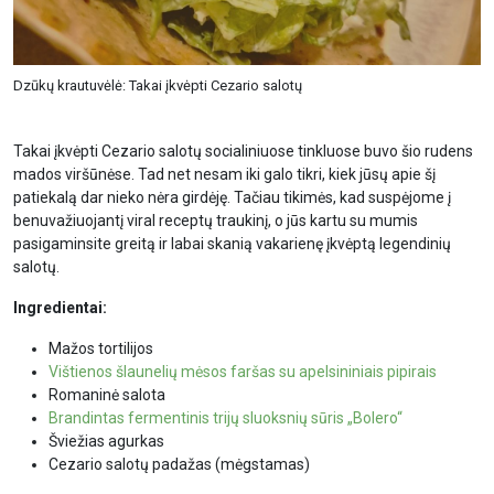
Dzūkų krautuvėlė: Takai įkvėpti Cezario salotų
Takai įkvėpti Cezario salotų socialiniuose tinkluose buvo šio rudens
mados viršūnėse. Tad net nesam iki galo tikri, kiek jūsų apie šį
patiekalą dar nieko nėra girdėję. Tačiau tikimės, kad suspėjome į
benuvažiuojantį viral receptų traukinį, o jūs kartu su mumis
pasigaminsite greitą ir labai skanią vakarienę įkvėptą legendinių
salotų.
Ingredientai:
Mažos tortilijos
Vištienos šlaunelių mėsos faršas su apelsininiais pipirais
Romaninė salota
Brandintas fermentinis trijų sluoksnių sūris „Bolero“
Šviežias agurkas
Cezario salotų padažas (mėgstamas)