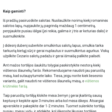
Kaip gaminti?
Iš pradžių pasiruoškite salotas. Nusilaužkite norimą kiekį romaninės
salotos lapų, nupjaukite jų pagrindą maždaug 1 centimetrą,
perpjaukite pusiau išilgai (jei reikia, galima ir į tris ar keturias dalis) ir
susmulkinkite.
Į didesnį dubenį suberkite smulkintus salotų lapus, smulkia tarka
tarkuotą kietąjį sūrį ir gerai nuplautus ir susmulkintus agurkus. Viską
užpilkite Cezario salotų padažu ir gerai išmaišę palikite pailsėti.
Ant mažos tortilijos šaukštu tolygiai paskirstykite nestorą kiekį
vištienos šlaunelių faršo. Rekomenduojame naudoti jau paruoštą
mėsą, kad sutaupytumėte laiko. Tiesa, jeigu norite kiek liesesnio
varianto, galit naudoti ne vištienos šlaunelių mėsą, o
vištienos
krūtinėlės faršą
.
Taip paruoštą tortiliją klokite mėsa žemyn į gerai įkaitintą sausą
keptuvę ir kepkite apie 3 minutes arba kol mėsa iškeps. Atsargiai
apverskite ir pakepkite dar 1-2 minutes. Tuomet sulenkite tortiliją
pusiau, mėsa į vidų, ir atidėkite, kol iškepsite likusias tortilijas.