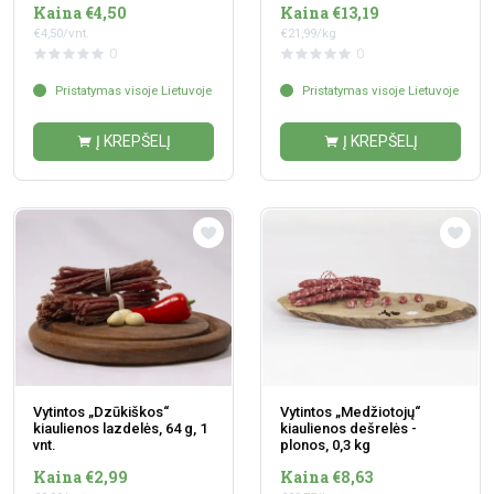
Kaina €4,50
Kaina €13,19
€4,50/vnt.
€21,99/kg
0
0
Pristatymas visoje Lietuvoje
Pristatymas visoje Lietuvoje
Į KREPŠELĮ
Į KREPŠELĮ
Vytintos „Dzūkiškos“
Vytintos „Medžiotojų“
kiaulienos lazdelės, 64 g, 1
kiaulienos dešrelės -
vnt.
plonos, 0,3 kg
Kaina €2,99
Kaina €8,63