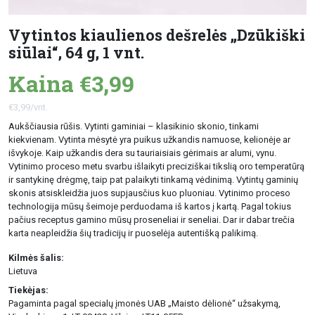
Vytintos kiaulienos dešrelės „Dzūkiški
siūlai“, 64 g, 1 vnt.
Kaina €3,99
€3,99/vnt.
Aukščiausia rūšis. Vytinti gaminiai – klasikinio skonio, tinkami
kiekvienam. Vytinta mėsytė yra puikus užkandis namuose, kelionėje ar
išvykoje. Kaip užkandis dera su tauriaisiais gėrimais ar alumi, vynu.
Vytinimo proceso metu svarbu išlaikyti preciziškai tikslią oro temperatūrą
ir santykinę drėgmę, taip pat palaikyti tinkamą vėdinimą. Vytintų gaminių
skonis atsiskleidžia juos supjausčius kuo pluoniau. Vytinimo proceso
technologija mūsų šeimoje perduodama iš kartos į kartą. Pagal tokius
pačius receptus gamino mūsų proseneliai ir seneliai. Dar ir dabar trečia
karta neapleidžia šių tradicijų ir puoselėja autentišką palikimą.
Kilmės šalis:
Lietuva
Tiekėjas:
Pagaminta pagal specialų įmonės UAB „Maisto dėlionė“ užsakymą,