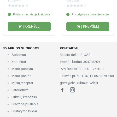
€2,99/vnt.
€28,75/kg
0
0
Pristatymas visoje Lietuvoje
Pristatymas visoje Lietuvoje
Į KREPŠELĮ
Į KREPŠELĮ
SVARBIOS NUORODOS
KONTAKTAI
Apie mus
Maisto dėlionė, UAB
Kontaktai
Įmonės kodas: 304703209
Mano paskyra
PVM kodas: LT100011768017
Mano prekės
Laisvės pr. 60-1107, LT-05120 Vilnius
Mūsų receptai
greta@dzukukrautuvele.lt
Parduotuvė
Pirkinių krepšelis
Pradžios puslapis
Pristatymo būdai