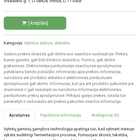
Visalaukio g. 1, LT-08428, Vilnius, LT11-05EB
Į krepšelį
Kategorija:
Vytintos dešros, dešrelės
Gautos prekės išvaizda gali skirtis nuo esančios nuotraukoje. Prekės,
kurias gausite, gali būti kitokios išvaizdos, formos, gali skirtis
įpakavimas. Elektroninėje parduotuvėje esančiuose aprašymuose
pateikiama bendo pobūdžio informacija apie prekes. Informacija
nurodoma ant produkto etiketės ir elektroninės parduotuvės
aprašymuose gali skirtis. Informacija, kuri yra ant produkto pakuotės yra
išsamesnė ir gali nesutapti su nurodoma informacija elektroninės
parduotuvės prekių aprašymuose. Pirkėjas gavęs prekes, visada turi
perskaityti ir vadovautis ant prekės pakuotės esančia informacija.
Aprašymas
Papildoma informacija
Atsiliepimai (0)
Vytintų gaminių gamybos technologija ypatinga tuo, kad vytinant mėsoje
vyksta sudėtingi fermentacijos procesai, formuojasi skonis, tekstūra,