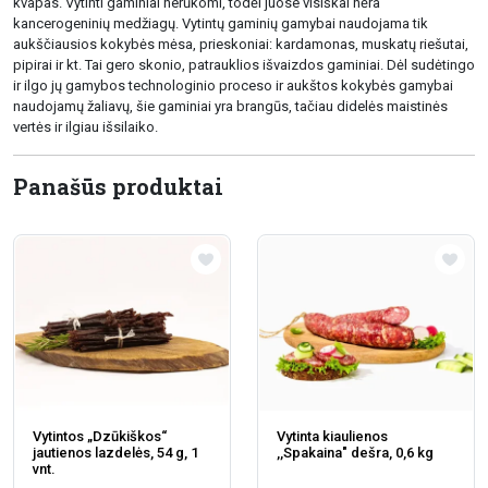
kvapas. Vytinti gaminiai nerūkomi, todėl juose visiškai nėra
kancerogeninių medžiagų. Vytintų gaminių gamybai naudojama tik
aukščiausios kokybės mėsa, prieskoniai: kardamonas, muskatų riešutai,
pipirai ir kt. Tai gero skonio, patrauklios išvaizdos gaminiai. Dėl sudėtingo
ir ilgo jų gamybos technologinio proceso ir aukštos kokybės gamybai
naudojamų žaliavų, šie gaminiai yra brangūs, tačiau didelės maistinės
vertės ir ilgiau išsilaiko.
Panašūs produktai
Vytintos „Dzūkiškos“
Vytinta kiaulienos
jautienos lazdelės, 54 g, 1
,,Spakaina" dešra, 0,6 kg
vnt.