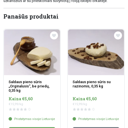
užkandžius ar su prieskoniais suvyniotą į foliją iškepti orkaitėje.
Panašūs produktai
Saldaus pieno sūris
Saldaus pieno sūris su
„Orginalusis“, be priedų,
razinomis, 0,35 kg
0,35 kg
Kaina €5,60
Kaina €5,60
€15,99/kg
€15,99/kg
0
0
Pristatymas visoje Lietuvoje
Pristatymas visoje Lietuvoje