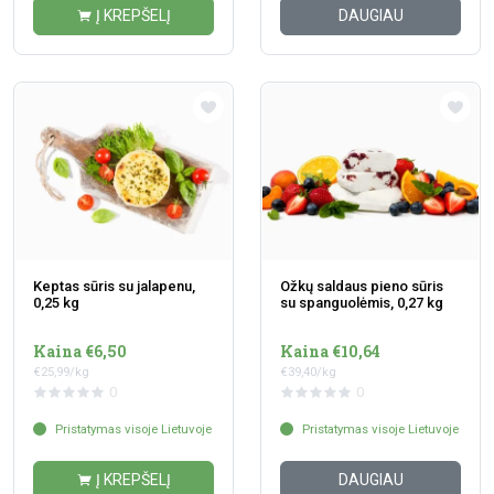
Į KREPŠELĮ
DAUGIAU
Keptas sūris su jalapenu,
Ožkų saldaus pieno sūris
0,25 kg
su spanguolėmis, 0,27 kg
Kaina €6,50
Kaina €10,64
€25,99/kg
€39,40/kg
0
0
Pristatymas visoje Lietuvoje
Pristatymas visoje Lietuvoje
Į KREPŠELĮ
DAUGIAU