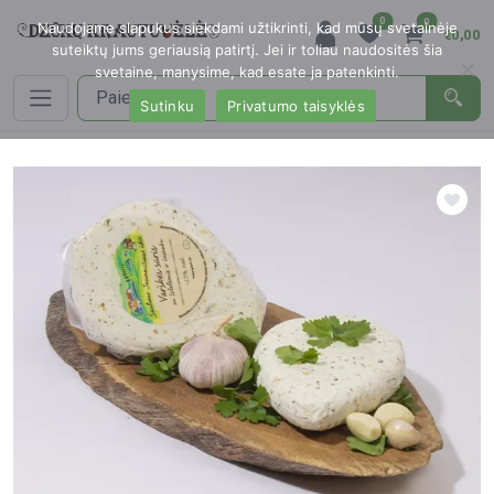
0
0
Naudojame slapukus siekdami užtikrinti, kad mūsų svetainėje
€0,00
suteiktų jums geriausią patirtį. Jei ir toliau naudositės šia
svetaine, manysime, kad esate ja patenkinti.
Sutinku
Privatumo taisyklės