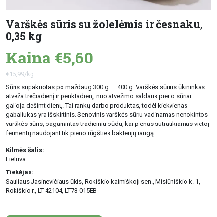
Varškės sūris su žolelėmis ir česnaku,
0,35 kg
Kaina €5,60
€15,99/kg
Sūris supakuotas po maždaug 300 g. – 400 g. Varškės sūrius ūkininkas
atveža trečiadienį ir penktadienį, nuo atvežimo saldaus pieno sūriai
galioja dešimt dienų. Tai rankų darbo produktas, todėl kiekvienas
gabaliukas yra išskirtinis. Senovinis varškės sūriu vadinamas nenokintos
varškės sūris, pagamintas tradiciniu būdu, kai pienas sutraukiamas vietoj
fermentų naudojant tik pieno rūgšties bakterijų raugą.
Kilmės šalis:
Lietuva
Tiekėjas:
Sauliaus Jasinevičiaus ūkis, Rokiškio kaimiškoji sen., Misiūniškio k. 1,
Rokiškio r., LT-42104, LT73-015EB