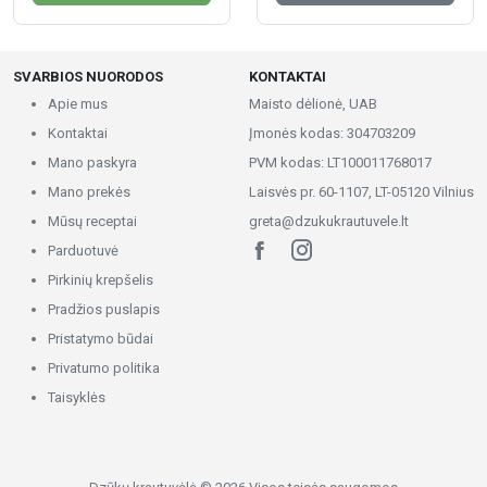
SVARBIOS NUORODOS
KONTAKTAI
Apie mus
Maisto dėlionė, UAB
Kontaktai
Įmonės kodas: 304703209
Mano paskyra
PVM kodas: LT100011768017
Mano prekės
Laisvės pr. 60-1107, LT-05120 Vilnius
Mūsų receptai
greta@dzukukrautuvele.lt
Parduotuvė
Pirkinių krepšelis
Pradžios puslapis
Pristatymo būdai
Privatumo politika
Taisyklės