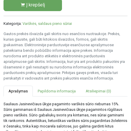
Į krepšelį
Kategorija:
Varškės, saldaus pieno sūriai
Gautos prekės išvaizda gali skirtis nuo esančios nuotraukoje. Prekės,
kurias gausite, gali būti kitokios išvaizdos, formos, gali skirtis
įpakavimas. Elektroninėje parduotuvėje esančiuose aprašymuose
pateikiama bendo pobūdžio informacija apie prekes. Informacija
nurodoma ant produkto etiketės ir elektroninės parduotuvės
aprašymuose gali skirtis. Informacija, kuri yra ant produkto pakuotės yra
išsamesnė ir gali nesutapti su nurodoma informacija elektroninės
parduotuvės prekių aprašymuose. Pirkėjas gavęs prekes, visada turi
perskaityti ir vadovautis ant prekės pakuotės esančia informacija.
Aprašymas
Papildoma informacija
Atsiliepimai (0)
Sauliaus Jasinevičiaus ūkyje pagaminto varškės sūrio riebumas 15%.
Sūris gaminamas iš Sauliaus Jasinevičiaus ūkyje pagamintos rūgštaus
pieno varškės. Sūrio gabaliukų svoris yra kintamas, nes sūriai gaminami
tik rankomis. Autentiškas, lietuviškas varškės sūris pagardintas žolelėmis
ir česnaku, tinka kaip mocarela salotose, juo galima gardinti kitus