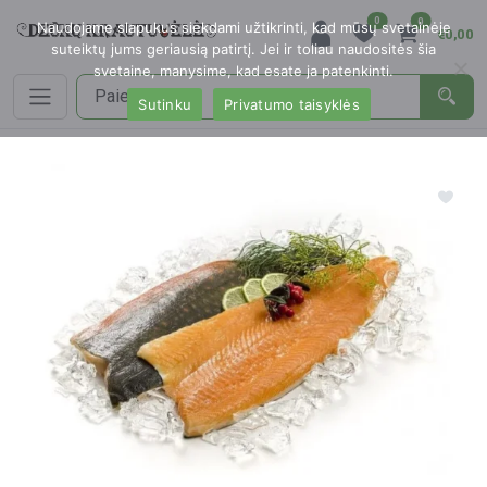
0
0
Naudojame slapukus siekdami užtikrinti, kad mūsų svetainėje
€0,00
suteiktų jums geriausią patirtį. Jei ir toliau naudositės šia
svetaine, manysime, kad esate ja patenkinti.
Sutinku
Privatumo taisyklės