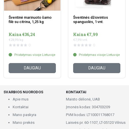
Šventinė marinuoto šamo
Šventinės džiovintos
filė su citrina, 1,25 kg
spanguolės, 1 vnt.
Kaina €36,24
Kaina €7,99
€28,99/kg
€7,99/vnt.
0
0
Pristatymas visoje Lietuvoje
Pristatymas visoje Lietuvoje
DAUGIAU
DAUGIAU
SVARBIOS NUORODOS
KONTAKTAI
Apie mus
Maisto dėlionė, UAB
Kontaktai
Įmonės kodas: 304703209
Mano paskyra
PVM kodas: LT100011768017
Mano prekės
Laisvės pr. 60-1107, LT-05120 Vilnius