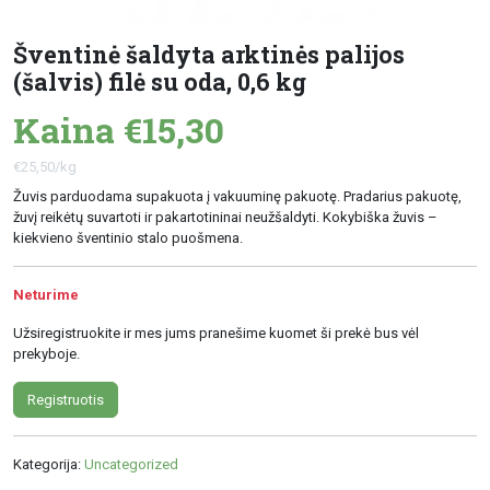
Šventinė šaldyta arktinės palijos
(šalvis) filė su oda, 0,6 kg
Kaina €15,30
€25,50/kg
Žuvis parduodama supakuota į vakuuminę pakuotę. Pradarius pakuotę,
žuvį reikėtų suvartoti ir pakartotininai neužšaldyti. Kokybiška žuvis –
kiekvieno šventinio stalo puošmena.
Neturime
Užsiregistruokite ir mes jums pranešime kuomet ši prekė bus vėl
prekyboje.
Registruotis
Kategorija:
Uncategorized