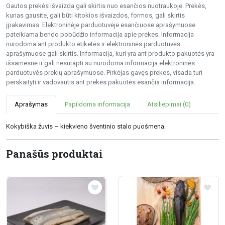
Gautos prekės išvaizda gali skirtis nuo esančios nuotraukoje. Prekės,
kurias gausite, gali būti kitokios išvaizdos, formos, gali skirtis
įpakavimas. Elektroninėje parduotuvėje esančiuose aprašymuose
pateikiama bendo pobūdžio informacija apie prekes. Informacija
nurodoma ant produkto etiketės ir elektroninės parduotuvės
aprašymuose gali skirtis. Informacija, kuri yra ant produkto pakuotės yra
išsamesnė ir gali nesutapti su nurodoma informacija elektroninės
parduotuvės prekių aprašymuose. Pirkėjas gavęs prekes, visada turi
perskaityti ir vadovautis ant prekės pakuotės esančia informacija.
Aprašymas
Papildoma informacija
Atsiliepimai (0)
Kokybiška žuvis – kiekvieno šventinio stalo puošmena.
Panašūs produktai