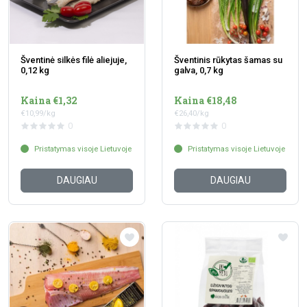
Šventinė silkės filė aliejuje,
Šventinis rūkytas šamas su
0,12 kg
galva, 0,7 kg
Kaina €1,32
Kaina €18,48
€10,99/kg
€26,40/kg
0
0
Pristatymas visoje Lietuvoje
Pristatymas visoje Lietuvoje
DAUGIAU
DAUGIAU