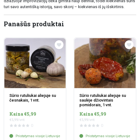
džiazuoja! Improvizacijų dėka gimsta nauji deriniai, todėl kiekvienas sūris
turi savo autentišką istoriją, savo skonį – kiekvienas iš jų išskirtinis.
Panašūs produktai
Sūrio rutuliukai aliejuje su
Sūrio rutuliukai aliejuje su
česnakais, 1 vnt.
saulėje džiovintais
pomidorais, 1 vnt.
Kaina €5,99
Kaina €5,99
€5,99/vnt.
€5,99/vnt.
0
0
Pristatymas visoje Lietuvoje
Pristatymas visoje Lietuvoje