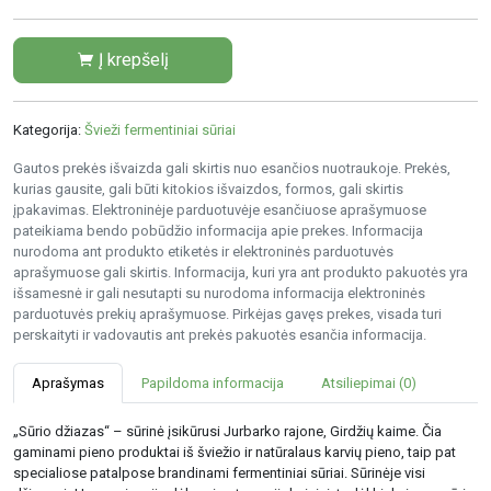
Į krepšelį
Kategorija:
Švieži fermentiniai sūriai
Gautos prekės išvaizda gali skirtis nuo esančios nuotraukoje. Prekės,
kurias gausite, gali būti kitokios išvaizdos, formos, gali skirtis
įpakavimas. Elektroninėje parduotuvėje esančiuose aprašymuose
pateikiama bendo pobūdžio informacija apie prekes. Informacija
nurodoma ant produkto etiketės ir elektroninės parduotuvės
aprašymuose gali skirtis. Informacija, kuri yra ant produkto pakuotės yra
išsamesnė ir gali nesutapti su nurodoma informacija elektroninės
parduotuvės prekių aprašymuose. Pirkėjas gavęs prekes, visada turi
perskaityti ir vadovautis ant prekės pakuotės esančia informacija.
Aprašymas
Papildoma informacija
Atsiliepimai (0)
„Sūrio džiazas“ – sūrinė įsikūrusi Jurbarko rajone, Girdžių kaime. Čia
gaminami pieno produktai iš šviežio ir natūralaus karvių pieno, taip pat
specialiose patalpose brandinami fermentiniai sūriai. Sūrinėje visi