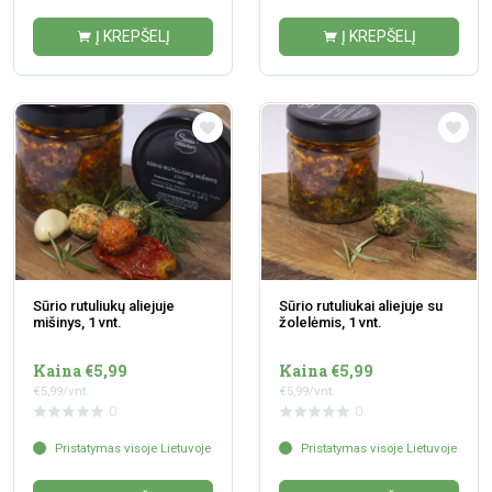
Į KREPŠELĮ
Į KREPŠELĮ
Sūrio rutuliukų aliejuje
Sūrio rutuliukai aliejuje su
mišinys, 1 vnt.
žolelėmis, 1 vnt.
Kaina €5,99
Kaina €5,99
€5,99/vnt.
€5,99/vnt.
0
0
Pristatymas visoje Lietuvoje
Pristatymas visoje Lietuvoje