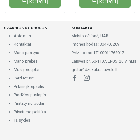
Į KREPŠELĮ
Į KREPŠELĮ
SVARBIOS NUORODOS
KONTAKTAI
Apie mus
Maisto dėlionė, UAB
Kontaktai
Įmonės kodas: 304703209
Mano paskyra
PVM kodas: LT100011768017
Mano prekės
Laisvės pr. 60-1107, LT-05120 Vilnius
Mūsų receptai
greta@dzukukrautuvele.lt
Parduotuvė
Pirkinių krepšelis
Pradžios puslapis
Pristatymo būdai
Privatumo politika
Taisyklės