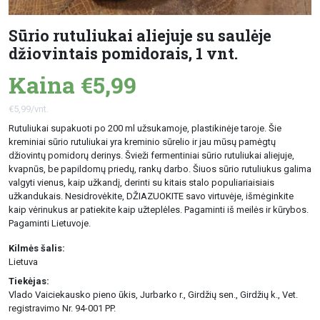
Sūrio rutuliukai aliejuje su saulėje
džiovintais pomidorais, 1 vnt.
Kaina €5,99
€5,99/vnt.
Rutuliukai supakuoti po 200 ml užsukamoje, plastikinėje taroje. Šie
kreminiai sūrio rutuliukai yra kreminio sūrelio ir jau mūsų pamėgtų
džiovintų pomidorų derinys. Švieži fermentiniai sūrio rutuliukai aliejuje,
kvapnūs, be papildomų priedų, rankų darbo. Šiuos sūrio rutuliukus galima
valgyti vienus, kaip užkandį, derinti su kitais stalo populiariaisiais
užkandukais. Nesidrovėkite, DŽIAZUOKITE savo virtuvėje, išmėginkite
kaip vėrinukus ar patiekite kaip užteplėles. Pagaminti iš meilės ir kūrybos.
Pagaminti Lietuvoje.
Kilmės šalis:
Lietuva
Tiekėjas:
Vlado Vaiciekausko pieno ūkis, Jurbarko r., Girdžių sen., Girdžių k., Vet.
registravimo Nr. 94-001 PP.