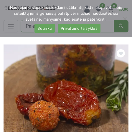
0
0
Naudojame slapukus siekdami užtikrinti, kad mūsų svetainėje
€0,00
suteiktų jums geriausią patirtį. Jei ir toliau naudositės šia
svetaine, manysime, kad esate ja patenkinti.
Sutinku
Privatumo taisyklės