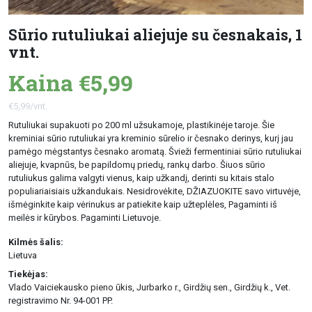
Sūrio rutuliukai aliejuje su česnakais, 1
vnt.
Kaina €5,99
€5,99/vnt.
Rutuliukai supakuoti po 200 ml užsukamoje, plastikinėje taroje. Šie
kreminiai sūrio rutuliukai yra kreminio sūrelio ir česnako derinys, kurį jau
pamėgo mėgstantys česnako aromatą. Švieži fermentiniai sūrio rutuliukai
aliejuje, kvapnūs, be papildomų priedų, rankų darbo. Šiuos sūrio
rutuliukus galima valgyti vienus, kaip užkandį, derinti su kitais stalo
populiariaisiais užkandukais. Nesidrovėkite, DŽIAZUOKITE savo virtuvėje,
išmėginkite kaip vėrinukus ar patiekite kaip užteplėles, Pagaminti iš
meilės ir kūrybos. Pagaminti Lietuvoje.
Kilmės šalis:
Lietuva
Tiekėjas:
Vlado Vaiciekausko pieno ūkis, Jurbarko r., Girdžių sen., Girdžių k., Vet.
registravimo Nr. 94-001 PP.