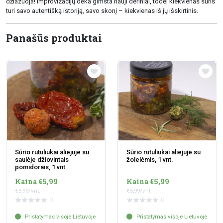
džiazuoja! Improvizacijų dėka gimsta nauji deriniai, todėl kiekvienas sūris
turi savo autentišką istoriją, savo skonį – kiekvienas iš jų išskirtinis.
Panašūs produktai
Sūrio rutuliukai aliejuje su
Sūrio rutuliukai aliejuje su
saulėje džiovintais
žolelėmis, 1 vnt.
pomidorais, 1 vnt.
Kaina €5,99
Kaina €5,99
€5,99/vnt.
€5,99/vnt.
0
0
Pristatymas visoje Lietuvoje
Pristatymas visoje Lietuvoje