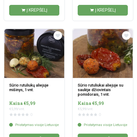
Į KREPŠELĮ
Į KREPŠELĮ
Sūrio rutuliukų aliejuje
Sūrio rutuliukai aliejuje su
mišinys, 1 vnt.
saulėje džiovintais
pomidorais, 1 vnt.
Kaina €5,99
Kaina €5,99
€5,99/vnt.
€5,99/vnt.
0
0
Pristatymas visoje Lietuvoje
Pristatymas visoje Lietuvoje