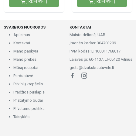
Į KREPŠELĮ
Į KREPŠELĮ
SVARBIOS NUORODOS
KONTAKTAI
Apie mus
Maisto dėlionė, UAB
Kontaktai
Įmonės kodas: 304703209
Mano paskyra
PVM kodas: LT100011768017
Mano prekės
Laisvės pr. 60-1107, LT-05120 Vilnius
Mūsų receptai
greta@dzukukrautuvele.lt
Parduotuvė
Pirkinių krepšelis
Pradžios puslapis
Pristatymo būdai
Privatumo politika
Taisyklės