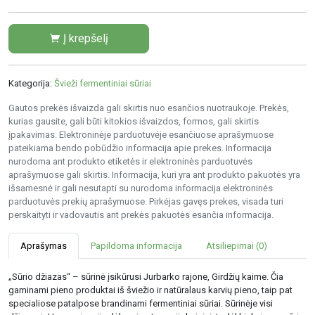
Į krepšelį
Kategorija:
Švieži fermentiniai sūriai
Gautos prekės išvaizda gali skirtis nuo esančios nuotraukoje. Prekės,
kurias gausite, gali būti kitokios išvaizdos, formos, gali skirtis
įpakavimas. Elektroninėje parduotuvėje esančiuose aprašymuose
pateikiama bendo pobūdžio informacija apie prekes. Informacija
nurodoma ant produkto etiketės ir elektroninės parduotuvės
aprašymuose gali skirtis. Informacija, kuri yra ant produkto pakuotės yra
išsamesnė ir gali nesutapti su nurodoma informacija elektroninės
parduotuvės prekių aprašymuose. Pirkėjas gavęs prekes, visada turi
perskaityti ir vadovautis ant prekės pakuotės esančia informacija.
Aprašymas
Papildoma informacija
Atsiliepimai (0)
„Sūrio džiazas“ – sūrinė įsikūrusi Jurbarko rajone, Girdžių kaime. Čia
gaminami pieno produktai iš šviežio ir natūralaus karvių pieno, taip pat
specialiose patalpose brandinami fermentiniai sūriai. Sūrinėje visi