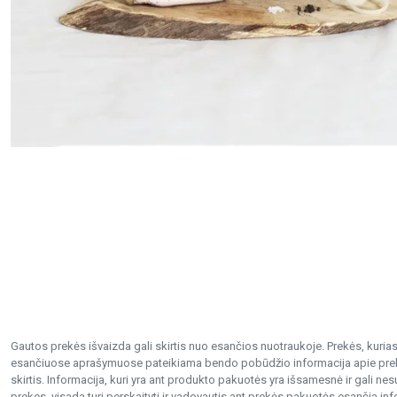
Gautos prekės išvaizda gali skirtis nuo esančios nuotraukoje. Prekės, kurias 
esančiuose aprašymuose pateikiama bendo pobūdžio informacija apie preke
skirtis. Informacija, kuri yra ant produkto pakuotės yra išsamesnė ir gali 
prekes, visada turi perskaityti ir vadovautis ant prekės pakuotės esančia inf