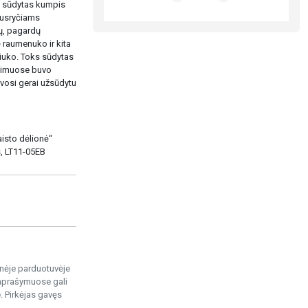
s sūdytas kumpis
 pusryčiams
ų, pagardų
 raumenuko ir kita
aliuko. Toks sūdytas
kaimuose buvo
vosi gerai užsūdytu
isto dėlionė“
s, LT11-05EB
ninėje parduotuvėje
 aprašymuose gali
. Pirkėjas gavęs