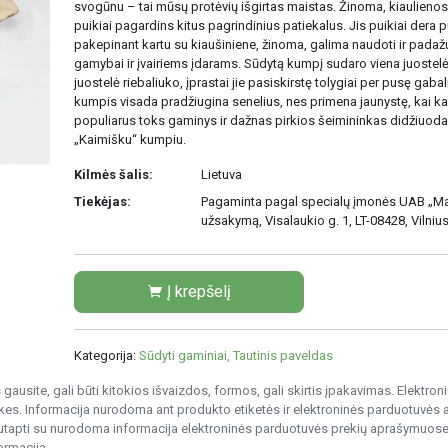
svogūnu – tai mūsų protėvių išgirtas maistas. Žinoma, kiaulieno
puikiai pagardins kitus pagrindinius patiekalus. Jis puikiai dera
pakepinant kartu su kiaušiniene, žinoma, galima naudoti ir padaž
gamybai ir įvairiems įdarams. Sūdytą kumpį sudaro viena juostelė
juostelė riebaliuko, įprastai jie pasiskirstę tolygiai per pusę gab
kumpis visada pradžiugina senelius, nes primena jaunystę, kai 
populiarus toks gaminys ir dažnas pirkios šeimininkas didžiuoda
„Kaimišku“ kumpiu.
Kilmės šalis:
Lietuva
Tiekėjas:
Pagaminta pagal specialų įmonės UAB „Ma
užsakymą, Visalaukio g. 1, LT-08428, Vilniu
Į krepšelį
Kategorija:
Sūdyti gaminiai, Tautinis paveldas
gausite, gali būti kitokios išvaizdos, formos, gali skirtis įpakavimas. Elektro
s. Informacija nurodoma ant produkto etiketės ir elektroninės parduotuvės
nesutapti su nurodoma informacija elektroninės parduotuvės prekių aprašymuose
ormacija.