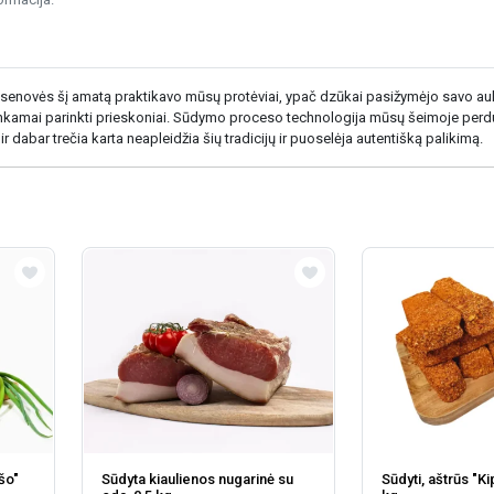
 senovės šį amatą praktikavo mūsų protėviai, ypač dzūkai pasižymėjo savo a
 tinkamai parinkti prieskoniai. Sūdymo proceso technologija mūsų šeimoje perd
r dabar trečia karta neapleidžia šių tradicijų ir puoselėja autentišką palikimą.
šo"
Sūdyta kiaulienos nugarinė su
Sūdyti, aštrūs "Kip