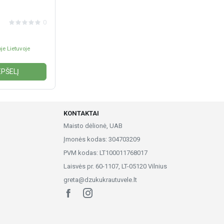
0
je Lietuvoje
EPŠELĮ
KONTAKTAI
Maisto dėlionė, UAB
Įmonės kodas: 304703209
PVM kodas: LT100011768017
Laisvės pr. 60-1107, LT-05120 Vilnius
greta@dzukukrautuvele.lt