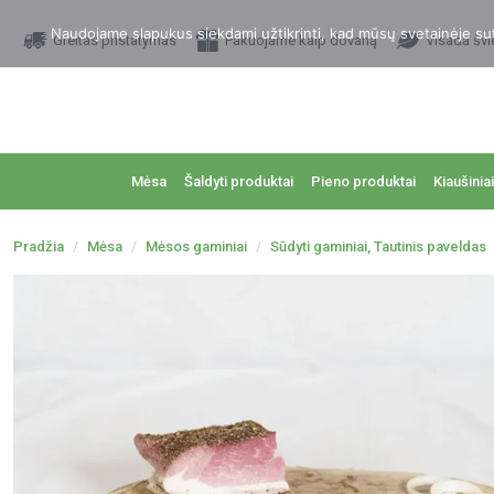
Naudojame slapukus siekdami užtikrinti, kad mūsų svetainėje sutei
Greitas pristatymas
Pakuojame kaip dovaną
Visada švi
Mėsa
Šaldyti produktai
Pieno produktai
Kiaušiniai
Pradžia
Mėsa
Mėsos gaminiai
Sūdyti gaminiai, Tautinis paveldas