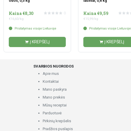
odos, 0,5 kg
lašiniai, 0,6 kg
Kaina €8,30
Kaina €9,59
0
€16,60/kg
€15,99/kg
Pristatymas visoje Lietuvoje
Pristatymas visoje Lietuvoje
Į KREPŠELĮ
Į KREPŠELĮ
SVARBIOS NUORODOS
Apie mus
Kontaktai
Mano paskyra
Mano prekės
Mūsų receptai
Parduotuvė
Pirkinių krepšelis
Pradžios puslapis