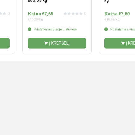
oda, 0,5 kg
kg
Kaina €7,65
Kaina €7,60
0
0
€15,29/kg
€18,99/kg
Pristatymas visoje Lietuvoje
Pristatymas viso
Į KREPŠELĮ
Į KR