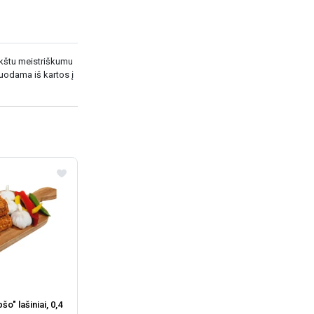
ukštu meistriškumu
uodama iš kartos į
šo" lašiniai, 0,4