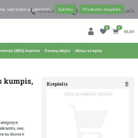
me, kad esate ja patenkinti.
Sutinku
Privatumo taisyklės
+370 624 00988
uzsakymai@dzukukrautuvele.lt
0
0
€0,00
kmenys (BBQ) kepimui
Dovanų idėjos
Mūsų receptai
s kumpis,
Krepšelis
Jūsų krepšelis tuščias
kategorjos
sikramto, nes
ra su duona ir