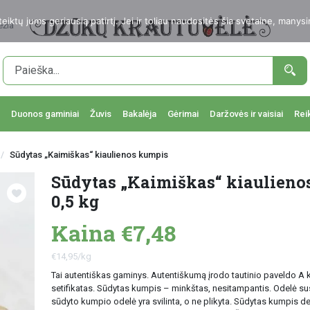
ktų jums geriausią patirtį. Jei ir toliau naudositės šia svetaine, manysi
ežia
Duonos gaminiai
Žuvis
Bakalėja
Gėrimai
Daržovės ir vaisiai
Rei
Sūdytas „Kaimiškas“ kiaulienos kumpis
Sūdytas „Kaimiškas“ kiaulieno
0,5 kg
Kaina €7,48
€14,95/kg
Tai autentiškas gaminys. Autentiškumą įrodo tautinio paveldo A 
setifikatas. Sūdytas kumpis – minkštas, nesitampantis. Odelė su
sūdyto kumpio odelė yra svilinta, o ne plikyta. Sūdytas kumpis de