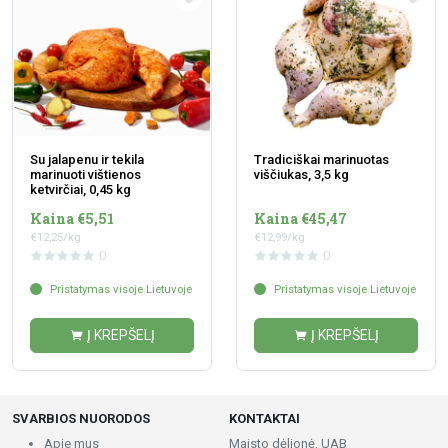
Su jalapenu ir tekila
Tradiciškai marinuotas
marinuoti vištienos
viščiukas, 3,5 kg
ketvirčiai, 0,45 kg
Kaina €5,51
Kaina €45,47
€12,25/kg
€12,99/kg
0
0
Pristatymas visoje Lietuvoje
Pristatymas visoje Lietuvoje
Į KREPŠELĮ
Į KREPŠELĮ
SVARBIOS NUORODOS
KONTAKTAI
Apie mus
Maisto dėlionė, UAB