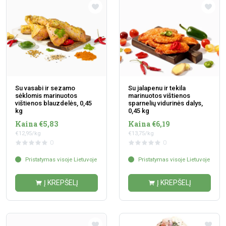
Su vasabi ir sezamo
Su jalapenu ir tekila
sėklomis marinuotos
marinuotos vištienos
vištienos blauzdelės, 0,45
sparnelių vidurinės dalys,
kg
0,45 kg
Kaina €5,83
Kaina €6,19
€12,95/kg
€13,75/kg
0
0
Pristatymas visoje Lietuvoje
Pristatymas visoje Lietuvoje
Į KREPŠELĮ
Į KREPŠELĮ