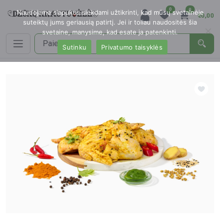
0
0
Naudojame slapukus siekdami užtikrinti, kad mūsų svetainėje
€0,00
suteiktų jums geriausią patirtį. Jei ir toliau naudositės šia
svetaine, manysime, kad esate ja patenkinti.
Sutinku
Privatumo taisyklės