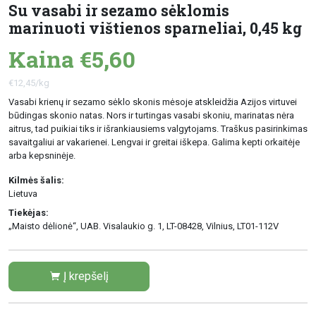
Su vasabi ir sezamo sėklomis
marinuoti vištienos sparneliai, 0,45 kg
Kaina €5,60
€12,45/kg
Vasabi krienų ir sezamo sėklo skonis mėsoje atskleidžia Azijos virtuvei
būdingas skonio natas. Nors ir turtingas vasabi skoniu, marinatas nėra
aitrus, tad puikiai tiks ir išrankiausiems valgytojams. Traškus pasirinkimas
savaitgaliui ar vakarienei. Lengvai ir greitai iškepa. Galima kepti orkaitėje
arba kepsninėje.
Kilmės šalis:
Lietuva
Tiekėjas:
„Maisto dėlionė“, UAB. Visalaukio g. 1, LT-08428, Vilnius, LT01-112V
Į krepšelį