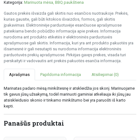
Kategorija:
Marinuota mėsa, BBQ paukštiena
Gautos prekės išvaizda gali skirtis nuo esančios nuotraukoje. Prekės,
kurias gausite, gali būti kitokios išvaizdos, formos, gali skirtis
įpakavimas. Elektroninėje parduotuvėje esančiuose aprašymuose
pateikiama bendo pobūdžio informacija apie prekes. Informacija
nurodoma ant produkto etiketės ir elektroninės parduotuvės
aprašymuose gali skirtis. Informacija, kuri yra ant produkto pakuotės yra
išsamesnė ir gali nesutapti su nurodoma informacija elektroninės
parduotuvės prekių aprašymuose. Pirkėjas gavęs prekes, visada turi
perskaityti ir vadovautis ant prekės pakuotės esančia informacija.
Aprašymas
Papildoma informacija
Atsiliepimai (0)
Marinatas padaro mėsą minkštesnę ir atskleidžia jos skonį. Marinuojame
tik gavus jūsų užsakymą, todėl marinuoti gaminiai atkeliauja iki jūsų jau
atsiskleidusio skonio ir tinkamo minkštumo bei yra paruošti iš karto
kepti.
Panašūs produktai