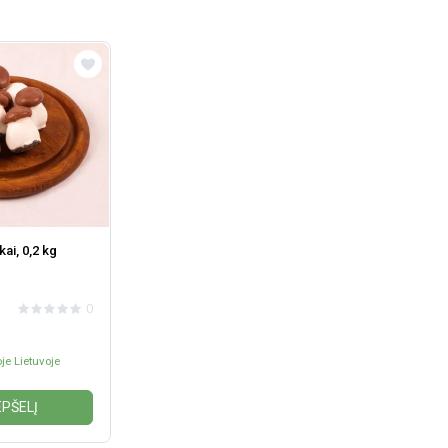
ai, 0,2 kg
0
je Lietuvoje
EPŠELĮ