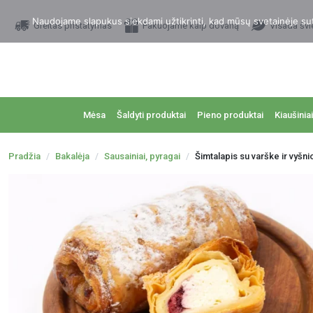
Naudojame slapukus siekdami užtikrinti, kad mūsų svetainėje sutei
Greitas pristatymas
Pakuojame kaip dovaną
Visada švi
Mėsa
Šaldyti produktai
Pieno produktai
Kiaušiniai
Pradžia
Bakalėja
Sausainiai, pyragai
Šimtalapis su varške ir vyšn