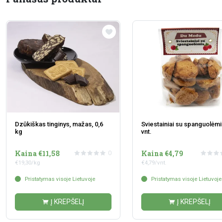
Dzūkiškas tinginys, mažas, 0,6
Sviestainiai su spanguolėmi
kg
vnt.
Kaina €11,58
Kaina €4,79
0
€19,30/kg
€4,79/vnt.
Pristatymas visoje Lietuvoje
Pristatymas visoje Lietuvoje
Į KREPŠELĮ
Į KREPŠELĮ