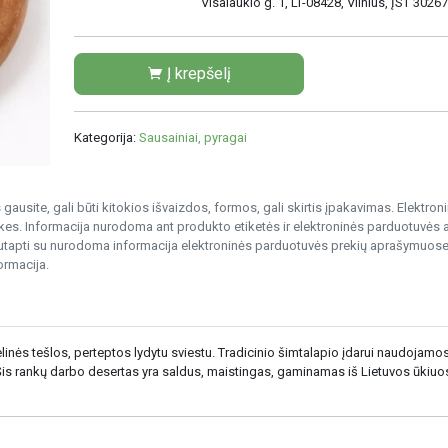
Visalaukio g. 1, LT-08428, Vilnius, ĮST 302
Į krepšelį
Kategorija:
Sausainiai, pyragai
gausite, gali būti kitokios išvaizdos, formos, gali skirtis įpakavimas. Elektro
s. Informacija nurodoma ant produkto etiketės ir elektroninės parduotuvės
nesutapti su nurodoma informacija elektroninės parduotuvės prekių aprašymuose
ormacija.
linės tešlos, perteptos lydytu sviestu. Tradicinio šimtalapio įdarui naudojam
Šis rankų darbo desertas yra saldus, maistingas, gaminamas iš Lietuvos ūkiuo