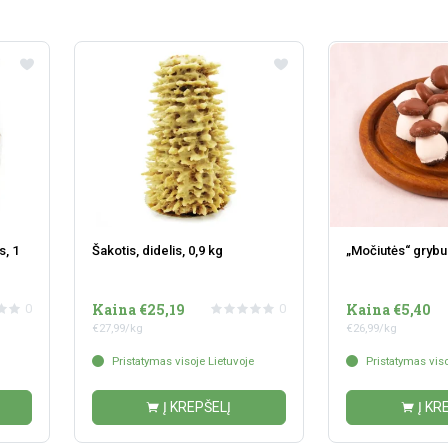
s, 1
Šakotis, didelis, 0,9 kg
„Močiutės“ grybuk
Kaina €25,19
Kaina €5,40
0
0
€27,99/kg
€26,99/kg
Pristatymas visoje Lietuvoje
Pristatymas viso
Į KREPŠELĮ
Į KR