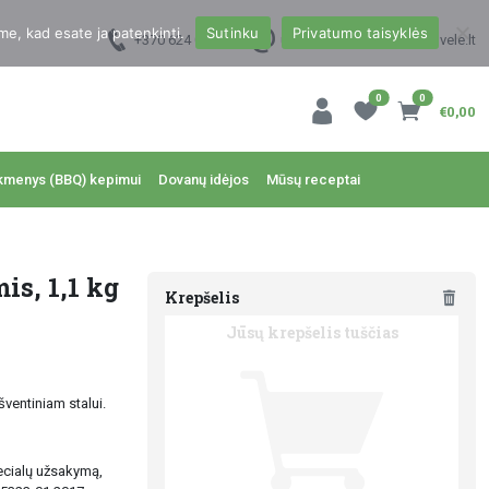
me, kad esate ja patenkinti.
Sutinku
Privatumo taisyklės
+370 624 00988
uzsakymai@dzukukrautuvele.lt
0
0
€0,00
kmenys (BBQ) kepimui
Dovanų idėjos
Mūsų receptai
is, 1,1 kg
Krepšelis
Jūsų krepšelis tuščias
šventiniam stalui.
ecialų užsakymą,