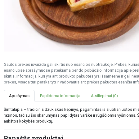
Gautos prekės išvaizda gali skirtis nuo esančios nuotraukoje. Prekės, kurias 
esančiuose aprašymuose pateikiama bendo pobūdžio informacija apie preke
skirtis. Informacija, kuri yra ant produkto pakuotės yra išsamesnė ir gali 
prekes, visada turi perskaityti ir vadovautis ant prekės pakuotės esančia inf
Aprašymas
Papildoma informacija
Atsiliepimai (0)
Šimtalapis – tradicinis dzūkiškas kepinys, pagamintas iš sluoksniuotos mie
razinos, tačiau šis skanumynas papildytas varške ir rūgščiomis vyšniomis. 
aukštos kokybės produktų.
Panašūs produktai