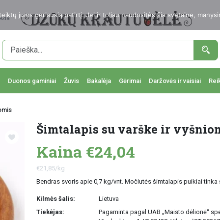
ktų jums geriausią patirtį. Jei ir toliau naudositės šia svetaine, manysi
ežia
Duonos gaminiai
Žuvis
Bakalėja
Gėrimai
Daržovės ir vaisiai
Rei
iomis
Šimtalapis su varške ir vyšniom
Kaina €24,04
€21,85/kg
Bendras svoris apie 0,7 kg/vnt. Močiutės šimtalapis puikiai tinka 
Kilmės šalis:
Lietuva
Tiekėjas:
Pagaminta pagal UAB „Maisto dėlionė“ sp