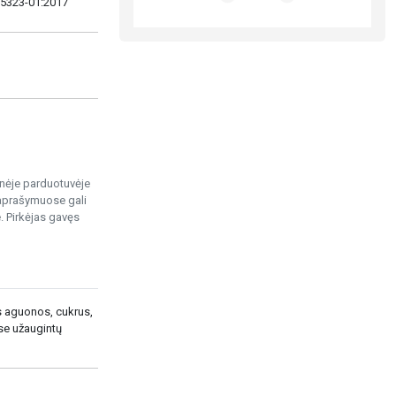
675323-01:2017
ninėje parduotuvėje
 aprašymuose gali
. Pirkėjas gavęs
os aguonos, cukrus,
se užaugintų