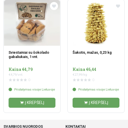
Sviestainiai su šokolado
Šakotis, mažas, 0,23 kg
gabaliukais, 1 vnt.
Kaina €4,79
Kaina €6,44
€4,79/vnt.
€27,99/kg
0
0
Pristatymas visoje Lietuvoje
Pristatymas visoje Lietuvoje
Į KREPŠELĮ
Į KREPŠELĮ
SVARBIOS NUORODOS
KONTAKTAI