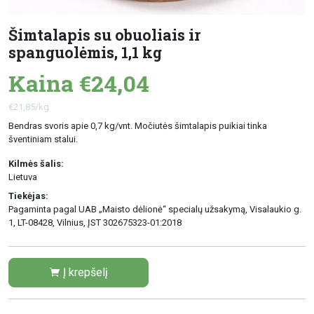
Šimtalapis su obuoliais ir
spanguolėmis, 1,1 kg
Kaina €24,04
€21,85/kg
Bendras svoris apie 0,7 kg/vnt. Močiutės šimtalapis puikiai tinka
šventiniam stalui.
Kilmės šalis:
Lietuva
Tiekėjas:
Pagaminta pagal UAB „Maisto dėlionė“ specialų užsakymą, Visalaukio g.
1, LT-08428, Vilnius, ĮST 302675323-01:2018
Į krepšelį