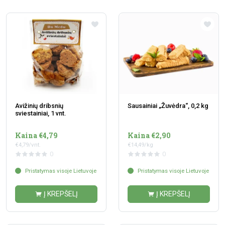
Avižinių dribsnių
Sausainiai „Žuvėdra“, 0,2 kg
sviestainiai, 1 vnt.
Kaina €4,79
Kaina €2,90
€4,79/vnt.
€14,49/kg
0
0
Pristatymas visoje Lietuvoje
Pristatymas visoje Lietuvoje
Į KREPŠELĮ
Į KREPŠELĮ