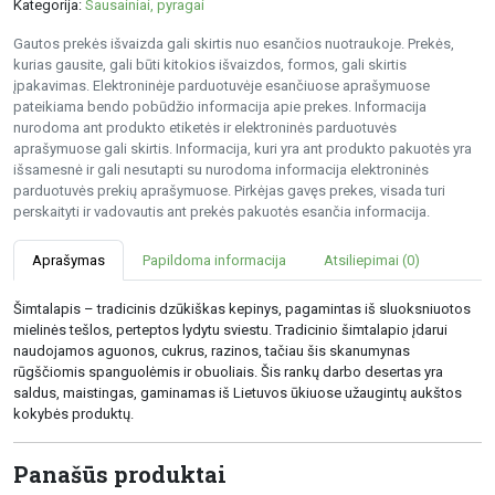
Kategorija:
Sausainiai, pyragai
Gautos prekės išvaizda gali skirtis nuo esančios nuotraukoje. Prekės,
kurias gausite, gali būti kitokios išvaizdos, formos, gali skirtis
įpakavimas. Elektroninėje parduotuvėje esančiuose aprašymuose
pateikiama bendo pobūdžio informacija apie prekes. Informacija
nurodoma ant produkto etiketės ir elektroninės parduotuvės
aprašymuose gali skirtis. Informacija, kuri yra ant produkto pakuotės yra
išsamesnė ir gali nesutapti su nurodoma informacija elektroninės
parduotuvės prekių aprašymuose. Pirkėjas gavęs prekes, visada turi
perskaityti ir vadovautis ant prekės pakuotės esančia informacija.
Aprašymas
Papildoma informacija
Atsiliepimai (0)
Šimtalapis – tradicinis dzūkiškas kepinys, pagamintas iš sluoksniuotos
mielinės tešlos, perteptos lydytu sviestu. Tradicinio šimtalapio įdarui
naudojamos aguonos, cukrus, razinos, tačiau šis skanumynas
rūgščiomis spanguolėmis ir obuoliais. Šis rankų darbo desertas yra
saldus, maistingas, gaminamas iš Lietuvos ūkiuose užaugintų aukštos
kokybės produktų.
Panašūs produktai