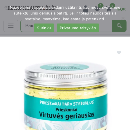
0
0
Naudojame slapukus siekdami užtikrinti, kad mūsų svetainėje
€0,00
suteiktų jums geriausią patirtį. Jei ir toliau naudositės šia
svetaine, manysime, kad esate ja patenkinti.
Sutinku
Privatumo taisyklės