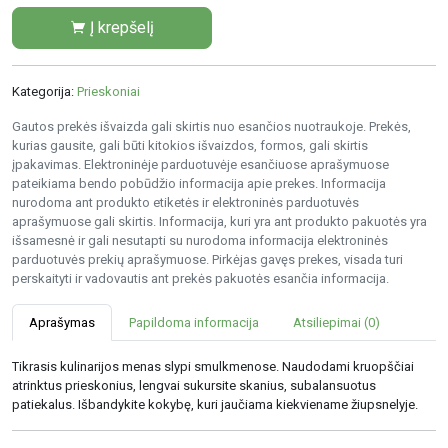
Į krepšelį
Kategorija:
Prieskoniai
Gautos prekės išvaizda gali skirtis nuo esančios nuotraukoje. Prekės,
kurias gausite, gali būti kitokios išvaizdos, formos, gali skirtis
įpakavimas. Elektroninėje parduotuvėje esančiuose aprašymuose
pateikiama bendo pobūdžio informacija apie prekes. Informacija
nurodoma ant produkto etiketės ir elektroninės parduotuvės
aprašymuose gali skirtis. Informacija, kuri yra ant produkto pakuotės yra
išsamesnė ir gali nesutapti su nurodoma informacija elektroninės
parduotuvės prekių aprašymuose. Pirkėjas gavęs prekes, visada turi
perskaityti ir vadovautis ant prekės pakuotės esančia informacija.
Aprašymas
Papildoma informacija
Atsiliepimai (0)
Tikrasis kulinarijos menas slypi smulkmenose. Naudodami kruopščiai
atrinktus prieskonius, lengvai sukursite skanius, subalansuotus
patiekalus. Išbandykite kokybę, kuri jaučiama kiekviename žiupsnelyje.