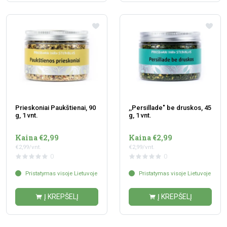
Prieskoniai Paukštienai, 90
,,Persillade" be druskos, 45
g, 1 vnt.
g, 1 vnt.
Kaina €2,99
Kaina €2,99
€2,99/vnt.
€2,99/vnt.
0
0
Pristatymas visoje Lietuvoje
Pristatymas visoje Lietuvoje
Į KREPŠELĮ
Į KREPŠELĮ