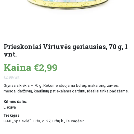
Prieskoniai Virtuvės geriausias, 70 g, 1
vnt.
Kaina €2,99
€2,99/vnt.
Grynasis kiekis – 70 g. Rekomenduojama bulvių, makaronų, žuvies,
mėsos, daržovių, kiaušinių patiekalams gardinti, idealiai tinka padažams.
Kilmės šalis:
Lietuva
Tiekėjas:
UAB „Spaisvilė“ , Ližių g. 27, Ližių k., Tauragės r.