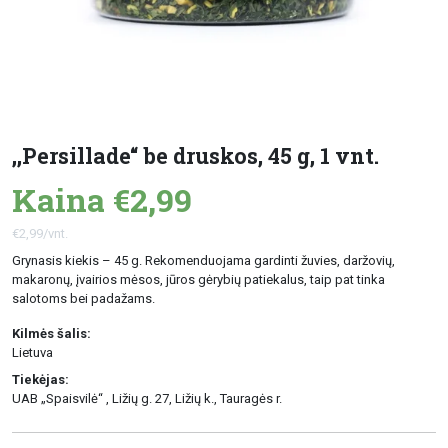
,,Persillade“ be druskos, 45 g, 1 vnt.
Kaina €2,99
€2,99/vnt.
Grynasis kiekis – 45 g. Rekomenduojama gardinti žuvies, daržovių,
makaronų, įvairios mėsos, jūros gėrybių patiekalus, taip pat tinka
salotoms bei padažams.
Kilmės šalis:
Lietuva
Tiekėjas:
UAB „Spaisvilė“ , Ližių g. 27, Ližių k., Tauragės r.