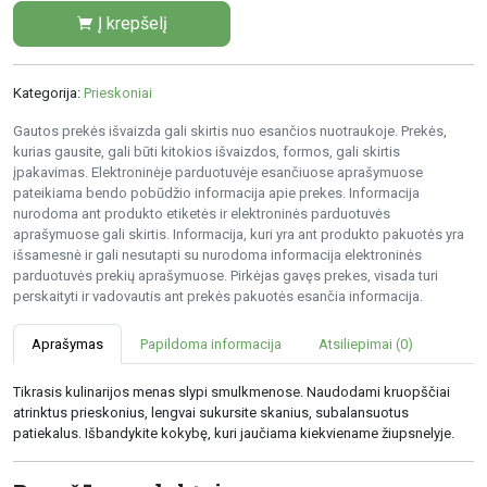
Į krepšelį
Kategorija:
Prieskoniai
Gautos prekės išvaizda gali skirtis nuo esančios nuotraukoje. Prekės,
kurias gausite, gali būti kitokios išvaizdos, formos, gali skirtis
įpakavimas. Elektroninėje parduotuvėje esančiuose aprašymuose
pateikiama bendo pobūdžio informacija apie prekes. Informacija
nurodoma ant produkto etiketės ir elektroninės parduotuvės
aprašymuose gali skirtis. Informacija, kuri yra ant produkto pakuotės yra
išsamesnė ir gali nesutapti su nurodoma informacija elektroninės
parduotuvės prekių aprašymuose. Pirkėjas gavęs prekes, visada turi
perskaityti ir vadovautis ant prekės pakuotės esančia informacija.
Aprašymas
Papildoma informacija
Atsiliepimai (0)
Tikrasis kulinarijos menas slypi smulkmenose. Naudodami kruopščiai
atrinktus prieskonius, lengvai sukursite skanius, subalansuotus
patiekalus. Išbandykite kokybę, kuri jaučiama kiekviename žiupsnelyje.