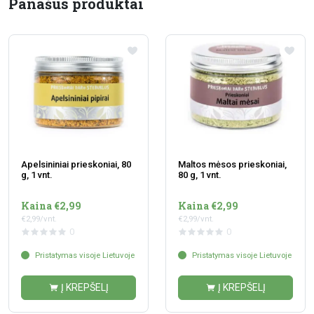
Panašūs produktai
Apelsininiai prieskoniai, 80
Maltos mėsos prieskoniai,
g, 1 vnt.
80 g, 1 vnt.
Kaina €2,99
Kaina €2,99
€2,99/vnt.
€2,99/vnt.
0
0
Pristatymas visoje Lietuvoje
Pristatymas visoje Lietuvoje
Į KREPŠELĮ
Į KREPŠELĮ