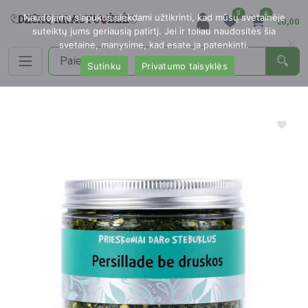
0
0
Naudojame slapukus siekdami užtikrinti, kad mūsų svetainėje
€0,00
suteiktų jums geriausią patirtį. Jei ir toliau naudositės šia
svetaine, manysime, kad esate ja patenkinti.
Sutinku
Privatumo taisyklės