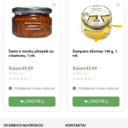
Šamo ir morkų užtepėlė su
Šampano džemas 140 g, 1
cinamonu, 1 vnt.
vnt.
Kaina €5,99
Kaina €3,99
€5,99/vnt.
€3,99/vnt.
0
0
Pristatymas visoje Lietuvoje
Pristatymas visoje Lietuvoje
Į KREPŠELĮ
Į KREPŠELĮ
SVARBIOS NUORODOS
KONTAKTAI