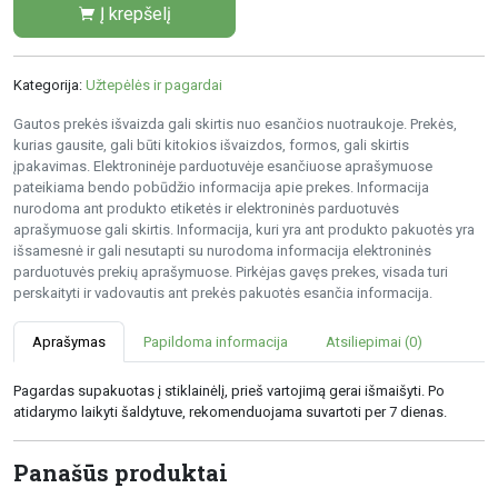
Į krepšelį
Kategorija:
Užtepėlės ir pagardai
Gautos prekės išvaizda gali skirtis nuo esančios nuotraukoje. Prekės,
kurias gausite, gali būti kitokios išvaizdos, formos, gali skirtis
įpakavimas. Elektroninėje parduotuvėje esančiuose aprašymuose
pateikiama bendo pobūdžio informacija apie prekes. Informacija
nurodoma ant produkto etiketės ir elektroninės parduotuvės
aprašymuose gali skirtis. Informacija, kuri yra ant produkto pakuotės yra
išsamesnė ir gali nesutapti su nurodoma informacija elektroninės
parduotuvės prekių aprašymuose. Pirkėjas gavęs prekes, visada turi
perskaityti ir vadovautis ant prekės pakuotės esančia informacija.
Aprašymas
Papildoma informacija
Atsiliepimai (0)
Pagardas supakuotas į stiklainėlį, prieš vartojimą gerai išmaišyti. Po
atidarymo laikyti šaldytuve, rekomenduojama suvartoti per 7 dienas.
Panašūs produktai