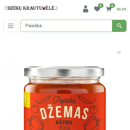
0
0
€0,00