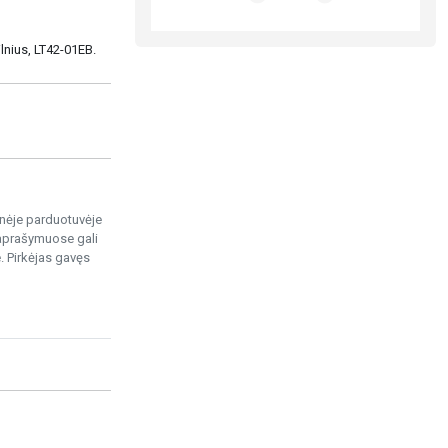
ilnius, LT42-01EB.
ninėje parduotuvėje
 aprašymuose gali
. Pirkėjas gavęs