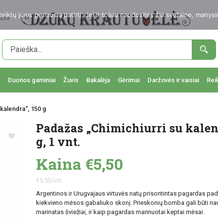
ktų jums geriausią patirtį. Jei ir toliau naudositės šia svetaine, manysi
ežia
Duonos gaminiai
Žuvis
Bakalėja
Gėrimai
Daržovės ir vaisiai
Rei
kalendra“, 150 g
Padažas „Chimichiurri su kalen
g, 1 vnt.
Kaina €5,50
€5,50/vnt.
Argentinos ir Urugvajaus virtuvės natų prisontintas pagardas padė
kiekvieno mėsos gabaliuko skonį. Prieskonių bomba gali būti na
marinatas šviežiai, ir kaip pagardas marinuotai keptai mėsai.