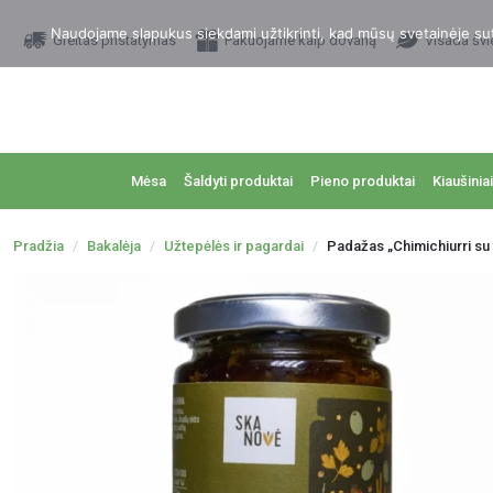
Naudojame slapukus siekdami užtikrinti, kad mūsų svetainėje sutei
Greitas pristatymas
Pakuojame kaip dovaną
Visada švi
Mėsa
Šaldyti produktai
Pieno produktai
Kiaušiniai
Pradžia
Bakalėja
Užtepėlės ir pagardai
Padažas „Chimichiurri su 