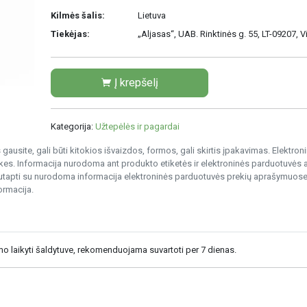
Kilmės šalis:
Lietuva
Tiekėjas:
„Aljasas“, UAB. Rinktinės g. 55, LT-09207, V
Į krepšelį
Kategorija:
Užtepėlės ir pagardai
gausite, gali būti kitokios išvaizdos, formos, gali skirtis įpakavimas. Elektro
s. Informacija nurodoma ant produkto etiketės ir elektroninės parduotuvės
nesutapti su nurodoma informacija elektroninės parduotuvės prekių aprašymuose
ormacija.
ymo laikyti šaldytuve, rekomenduojama suvartoti per 7 dienas.