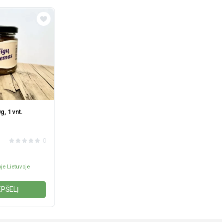
, 1 vnt.
0
je Lietuvoje
EPŠELĮ