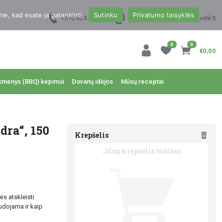
me, kad esate ja patenkinti.
Sutinku
Privatumo taisyklės
+370 624 00988
uzsakymai@dzukukrautuvele.lt
0
0
€0,00
kmenys (BBQ) kepimui
Dovanų idėjos
Mūsų receptai
dra“, 150
Krepšelis
Jūsų krepšelis tuščias
s atskleisti
udojama ir kaip