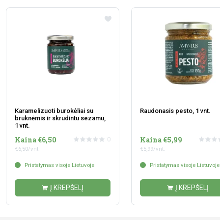
Karamelizuoti burokėliai su
Raudonasis pesto, 1 vnt.
bruknėmis ir skrudintu sezamu,
1 vnt.
Kaina €6,50
Kaina €5,99
0
€6,50/vnt.
€5,99/vnt.
Pristatymas visoje Lietuvoje
Pristatymas visoje Lietuvoje
Į KREPŠELĮ
Į KREPŠELĮ