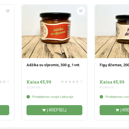
Adžika su slyvomis, 300 g, 1 vnt.
Figų džemas, 200g
Kaina €5,99
Kaina €5,99
0
0
€5,99/vnt.
€5,99/vnt.
Pristatymas visoje Lietuvoje
Pristatymas viso
Į KREPŠELĮ
Į KR