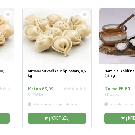
iu,
Virtiniai su varške ir špinatais, 0,5
Naminiai koldūnai
kg
0,5 kg
Kaina €5,99
Kaina €5,50
0
0
€11,98/kg
€11,00/kg
Pristatymas visoje Lietuvoje
Pristatymas viso
Į KREPŠELĮ
Į KR