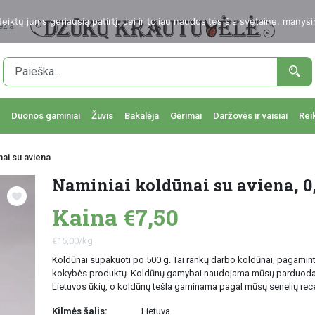
ktų jums geriausią patirtį. Jei ir toliau naudositės šia svetaine, manysi
ežia
Duonos gaminiai
Žuvis
Bakalėja
Gėrimai
Daržovės ir vaisiai
Rei
nai su aviena
Naminiai koldūnai su aviena, 0
Kaina €7,50
€15,00/kg
Koldūnai supakuoti po 500 g. Tai rankų darbo koldūnai, pagamint
kokybės produktų. Koldūnų gamybai naudojama mūsų parduoda
Lietuvos ūkių, o koldūnų tešla gaminama pagal mūsų senelių rec
Kilmės šalis:
Lietuva