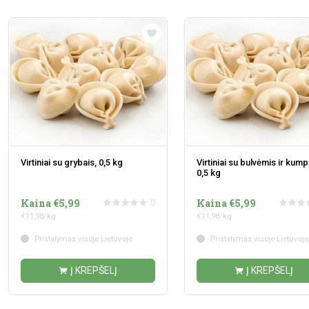
Virtiniai su grybais, 0,5 kg
Virtiniai su bulvėmis ir kump
0,5 kg
Kaina €5,99
Kaina €5,99
0
€11,98/kg
€11,98/kg
Pristatymas visoje Lietuvoje
Pristatymas visoje Lietuvoje
Į KREPŠELĮ
Į KREPŠELĮ