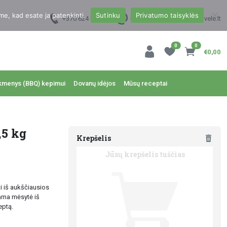
me, kad esate ja patenkinti.
Sutinku
Privatumo taisyklės
+370 624 00988
uzsakymai@dzukukrautuvele.lt
0
0
€0,00
kmenys (BBQ) kepimui
Dovanų idėjos
Mūsų receptai
,5 kg
Krepšelis
Jūsų krepšelis tuščias
i iš aukščiausios
ma mėsytė iš
eptą.