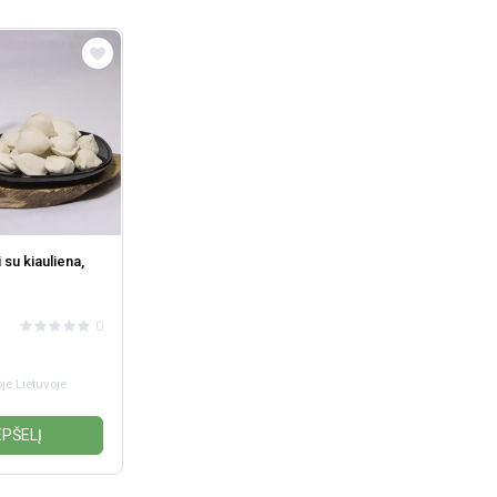
 su kiauliena,
0
je Lietuvoje
EPŠELĮ