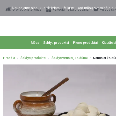
Naudojame slapukus siekdami užtikrinti, kad mūsų svetainėje sutei
Greitas pristatymas
Pakuojame kaip dovaną
Visada švi
Mėsa
Šaldyti produktai
Pieno produktai
Kiaušiniai
Pradžia
Šaldyti produktai
Šaldyti virtiniai, koldūnai
Naminiai koldū