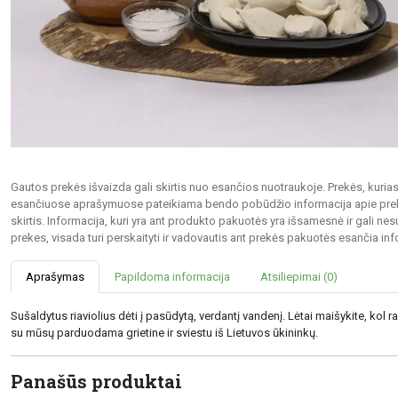
Gautos prekės išvaizda gali skirtis nuo esančios nuotraukoje. Prekės, kurias 
esančiuose aprašymuose pateikiama bendo pobūdžio informacija apie preke
skirtis. Informacija, kuri yra ant produkto pakuotės yra išsamesnė ir gali 
prekes, visada turi perskaityti ir vadovautis ant prekės pakuotės esančia inf
Aprašymas
Papildoma informacija
Atsiliepimai (0)
Sušaldytus riaviolius dėti į pasūdytą, verdantį vandenį. Lėtai maišykite, kol rav
su mūsų parduodama grietine ir sviestu iš Lietuvos ūkininkų.
Panašūs produktai