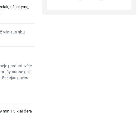
ecialų užsakymą,
.
ž Vilniaus ribų
ninėje parduotuvėje
 aprašymuose gali
. Pirkėjas gavęs
-9 min. Puikiai dera