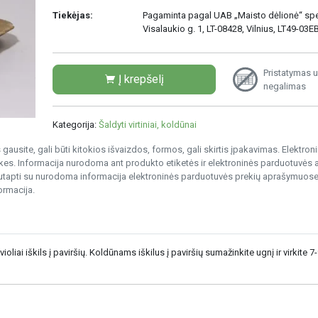
Tiekėjas:
Pagaminta pagal UAB „Maisto dėlionė“ sp
Visalaukio g. 1, LT-08428, Vilnius, LT49-03EB
Pristatymas u
Į krepšelį
negalimas
Kategorija:
Šaldyti virtiniai, koldūnai
gausite, gali būti kitokios išvaizdos, formos, gali skirtis įpakavimas. Elektro
s. Informacija nurodoma ant produkto etiketės ir elektroninės parduotuvės
nesutapti su nurodoma informacija elektroninės parduotuvės prekių aprašymuose
ormacija.
ioliai iškils į paviršių. Koldūnams iškilus į paviršių sumažinkite ugnį ir virkite 7