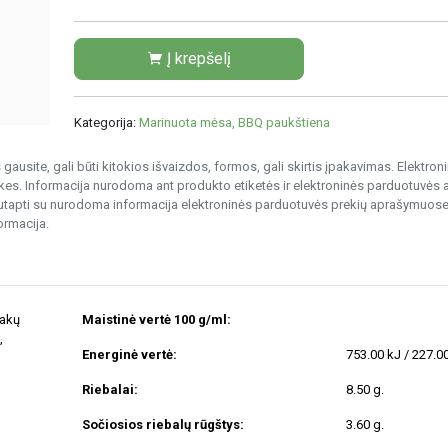
Į krepšelį
Kategorija:
Marinuota mėsa, BBQ paukštiena
gausite, gali būti kitokios išvaizdos, formos, gali skirtis įpakavimas. Elektro
s. Informacija nurodoma ant produkto etiketės ir elektroninės parduotuvės
nesutapti su nurodoma informacija elektroninės parduotuvės prekių aprašymuose
ormacija.
nakų
Maistinė vertė 100 g/ml:
,
Energinė vertė:
753.00 kJ / 227.0
Riebalai:
8.50 g.
Sočiosios riebalų rūgštys:
3.60 g.