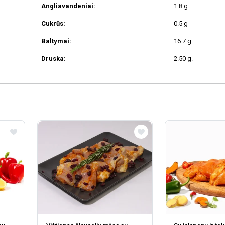
Angliavandeniai:
1.8 g.
Cukrūs:
0.5 g
Baltymai:
16.7 g
Druska:
2.50 g.