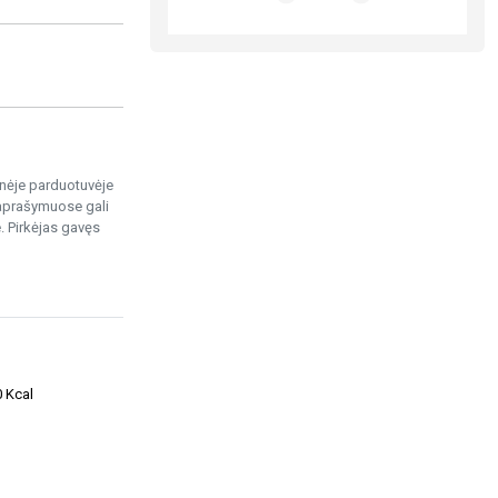
ninėje parduotuvėje
 aprašymuose gali
. Pirkėjas gavęs
0 Kcal