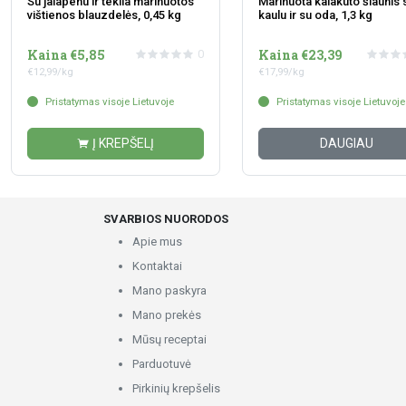
Su jalapenu ir tekila marinuotos
Marinuota kalakuto šlaunis 
vištienos blauzdelės, 0,45 kg
kaulu ir su oda, 1,3 kg
Kaina €5,85
Kaina €23,39
0
€12,99/kg
€17,99/kg
Pristatymas visoje Lietuvoje
Pristatymas visoje Lietuvoje
Į KREPŠELĮ
DAUGIAU
SVARBIOS NUORODOS
Apie mus
Kontaktai
Mano paskyra
Mano prekės
Mūsų receptai
Parduotuvė
Pirkinių krepšelis