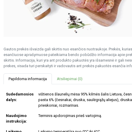
Gautos prekės išvaizda gali skirtis nuo esančios nuotraukoje. Prekės, kurias 
esančiuose aprašymuose pateikiama bendo pobūdžio informacija apie preke
skirtis. Informacija, kuri yra ant produkto pakuotės yra išsamesnė ir gali 
prekes, visada turi perskaityti ir vadovautis ant prekės pakuotės esančia inf
Papildoma informacija
Atsiliepimai (0)
Sudedamosios
vištienos šlaunelių mėsa 95% kilmės šalis Lietuva, čes
dalys:
pasta 6% (česnakai, druska, saulėgrąžų aliejus), druska
prieskoniai, rozmarinas.
Naudojimo
Terminis apdorojimas prieš vartojimą.
instrukcija:
Laikymo
Laikymo temperatūra nuo 0°C iki 6°C