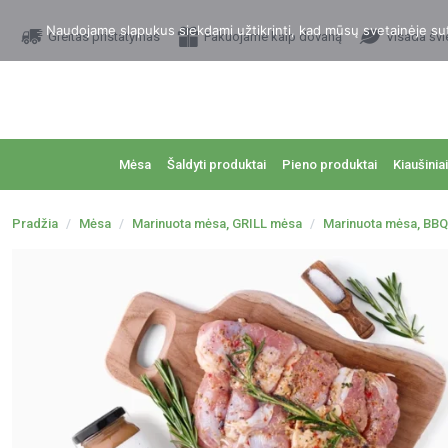
Naudojame slapukus siekdami užtikrinti, kad mūsų svetainėje sutei
Greitas pristatymas
Pakuojame kaip dovaną
Visada švi
Mėsa
Šaldyti produktai
Pieno produktai
Kiaušiniai
Pradžia
Mėsa
Marinuota mėsa, GRILL mėsa
Marinuota mėsa, BBQ