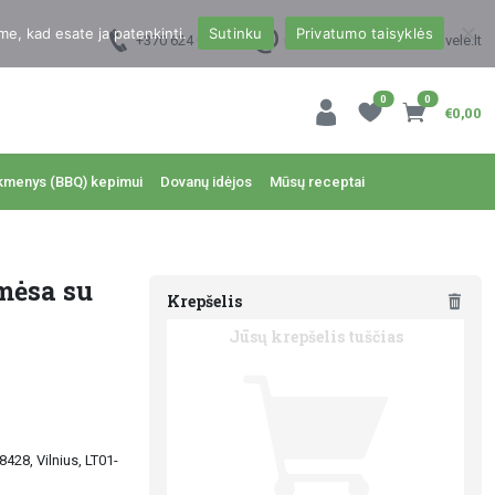
me, kad esate ja patenkinti.
Sutinku
Privatumo taisyklės
+370 624 00988
uzsakymai@dzukukrautuvele.lt
0
0
€0,00
kmenys (BBQ) kepimui
Dovanų idėjos
Mūsų receptai
mėsa su
Krepšelis
Jūsų krepšelis tuščias
8428, Vilnius, LT01-