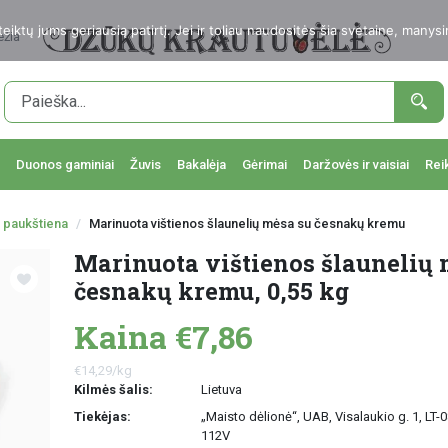
ktų jums geriausią patirtį. Jei ir toliau naudositės šia svetaine, manysi
ežia
Duonos gaminiai
Žuvis
Bakalėja
Gėrimai
Daržovės ir vaisiai
Rei
 paukštiena
Marinuota vištienos šlaunelių mėsa su česnakų kremu
Marinuota vištienos šlaunelių 
česnakų kremu, 0,55 kg
Kaina €7,86
€14,29/kg
Kilmės šalis:
Lietuva
Tiekėjas:
„Maisto dėlionė“, UAB, Visalaukio g. 1, LT-0
112V