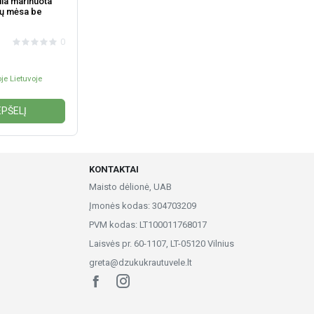
kila marinuota
lių mėsa be
0
je Lietuvoje
EPŠELĮ
KONTAKTAI
Maisto dėlionė, UAB
Įmonės kodas: 304703209
PVM kodas: LT100011768017
Laisvės pr. 60-1107, LT-05120 Vilnius
greta@dzukukrautuvele.lt