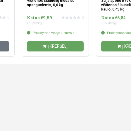
su
Vištienos šlaunelių mėsa su
Su jalapenu ir te
spanguolėmis, 0,6 kg
vištienos šlaune
kaulo, 0,45 kg
Kaina €9,59
Kaina €6,84
0
0
€15,99/kg
€15,20/kg
Pristatymas visoje Lietuvoje
Pristatymas viso
Į KREPŠELĮ
Į KR