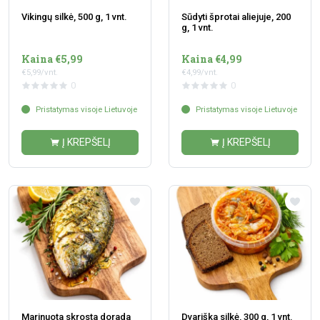
Vikingų silkė, 500 g, 1 vnt.
Sūdyti šprotai aliejuje, 200
g, 1 vnt.
Kaina €5,99
Kaina €4,99
€5,99/vnt.
€4,99/vnt.
0
0
Pristatymas visoje Lietuvoje
Pristatymas visoje Lietuvoje
Į KREPŠELĮ
Į KREPŠELĮ
Marinuota skrosta dorada
Dvariška silkė, 300 g, 1 vnt.