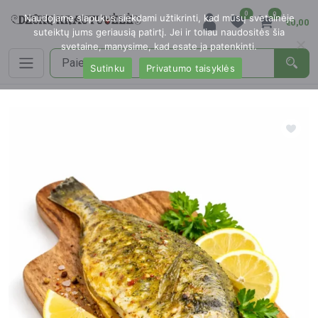
0
0
Naudojame slapukus siekdami užtikrinti, kad mūsų svetainėje
€0,00
suteiktų jums geriausią patirtį. Jei ir toliau naudositės šia
svetaine, manysime, kad esate ja patenkinti.
Sutinku
Privatumo taisyklės