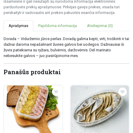
išsamesnė ir gali nesutapti su nurodoma informacija elektroninės
parduotuvės prekių aprašymuose. Pirkėjas gavęs prekes, visada turi
perskaityti ir vadovautis ant prekės pakuotės esančia informacija.
Aprašymas
Papildoma informacija
Atsiliepimai (0)
Dorada – Viduržemio jūros perlas. Doradą galima kepti, virti, troškinti ir tai
dažnai daroma nepašalinant žuvies galvos bei uodegos. Dažniausiai ši
žuvis patiekiama su ryžiais, bulvėmis, daržovėmis. Dėl marinato
nebesukite galvos – juo pasirūpinome mes.
Panašūs produktai