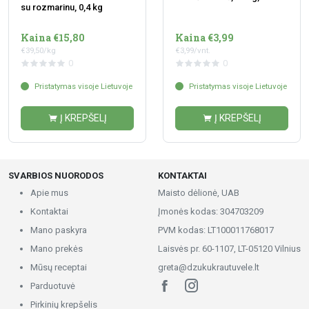
su rozmarinu, 0,4 kg
Kaina €15,80
Kaina €3,99
€39,50/kg
€3,99/vnt.
0
0
Pristatymas visoje Lietuvoje
Pristatymas visoje Lietuvoje
Į KREPŠELĮ
Į KREPŠELĮ
SVARBIOS NUORODOS
KONTAKTAI
Apie mus
Maisto dėlionė, UAB
Kontaktai
Įmonės kodas: 304703209
Mano paskyra
PVM kodas: LT100011768017
Mano prekės
Laisvės pr. 60-1107, LT-05120 Vilnius
Mūsų receptai
greta@dzukukrautuvele.lt
Parduotuvė
Pirkinių krepšelis