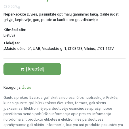
€39,50/kg
Neperkepkite žuvies, pasirinkite optimalų gaminimo laiką. Galite ruošti
grilyje, keptuvėje, garų puode ar karšto oro gruzdintuvėje.
Kilmės šalis:
Lietuva
Tiekėjas:
„Maisto dėlionė“, UAB, Visalaukio g. 1, LT-08428, Vilnius, LT01-112V
Į krepšelį
Kategorija:
Žuvis
Gautos prekės išvaizda gali skirtis nuo esančios nuotraukoje. Prekės,
kurias gausite, gali būti kitokios išvaizdos, formos, gali skirtis
įpakavimas. Elektroninėje parduotuvėje esančiuose aprašymuose
pateikiama bendo pobūdžio informacija apie prekes. Informacija
nurodoma ant produkto etiketės ir elektroninės parduotuvės
aprašymuose gali skirtis. Informacija, kuri yra ant produkto pakuotės yra