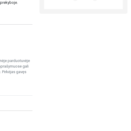
 prekyboje.
ninėje parduotuvėje
 aprašymuose gali
. Pirkėjas gavęs