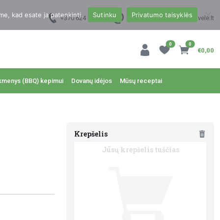
me, kad esate ja patenkinti.
Sutinku
Privatumo taisyklės
+370 624 00988
uzsakymai@dzukukrautuvele.lt
0
0
€0,00
kmenys (BBQ) kepimui
Dovanų idėjos
Mūsų receptai
Krepšelis
Jūsų krepšelis tuščias