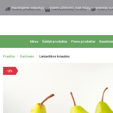
Naudojame slapukus siekdami užtikrinti, kad mūsų svetainėje sutei
Greitas pristatymas
Pakuojame kaip dovaną
Visada švi
Mėsa
Šaldyti produktai
Pieno produktai
Kiaušiniai
Pradžia
Daržovės
Lietuviškos kriaušės
-2%