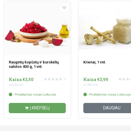
Raugintų kopūstų ir burokėlių
Krienai, 1 vnt.
salotos 400 g, 1 vnt.
Kaina €3,50
Kaina €3,99
0
€3,50/vnt.
€3,99/vnt.
Pristatymas visoje Lietuvoje
Pristatymas visoje Lietuvoje
Į KREPŠELĮ
DAUGIAU