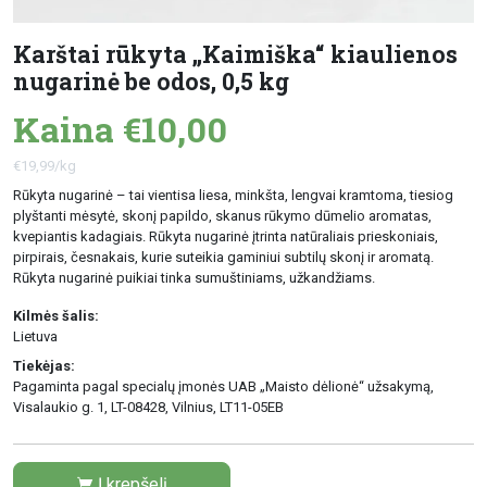
Karštai rūkyta „Kaimiška“ kiaulienos
nugarinė be odos, 0,5 kg
Kaina €10,00
€19,99/kg
Rūkyta nugarinė – tai vientisa liesa, minkšta, lengvai kramtoma, tiesiog
plyštanti mėsytė, skonį papildo, skanus rūkymo dūmelio aromatas,
kvepiantis kadagiais. Rūkyta nugarinė įtrinta natūraliais prieskoniais,
pirpirais, česnakais, kurie suteikia gaminiui subtilų skonį ir aromatą.
Rūkyta nugarinė puikiai tinka sumuštiniams, užkandžiams.
Kilmės šalis:
Lietuva
Tiekėjas:
Pagaminta pagal specialų įmonės UAB „Maisto dėlionė“ užsakymą,
Visalaukio g. 1, LT-08428, Vilnius, LT11-05EB
Į krepšelį