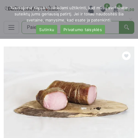
0
0
Naudojame slapukus siekdami užtikrinti, kad mūsų svetainėje
€0,00
suteiktų jums geriausią patirtį. Jei ir toliau naudositės šia
svetaine, manysime, kad esate ja patenkinti.
Sutinku
Privatumo taisyklės