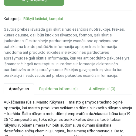
Kategorija:
Rūkyti lašiniai, kumpiai
Gautos prekės išvaizda gali skirtis nuo esančios nuotraukoje. Prekės,
kurias gausite, gali būti kitokios išvaizdos, formos, gali skirtis
įpakavimas. Elektroninėje parduotuvėje esančiuose aprašymuose
pateikiama bendo pobūdžio informacija apie prekes. Informacija
nurodoma ant produkto etiketės ir elektroninės parduotuvės
aprašymuose gali skirtis. Informacija, kuri yra ant produkto pakuotės yra
išsamesnė ir gali nesutapti su nurodoma informacija elektroninės
parduotuvės prekių aprašymuose. Pirkėjas gavęs prekes, visada turi
perskaityti ir vadovautis ant prekės pakuotės esančia informacija.
Aprašymas
Papildoma informacija
Atsiliepimai (0)
Aukščiausia rūšis. Maisto rūkymas – maisto gamybos technologinė
operacija, kai maisto produktas veikiamas dūmais ir karšto rūkymo atveju
– karščiu. Šalto rūkymo metu dūmų temperatūra dažniausiai būna tarp19-
25 °C temperatūros, toks rūkymas trunka kelias dienas, todėl tokiam
rūkymui ruošiama mėsa turi būti sūdoma. Su dūmais išsiskiria
dezinfekuojančių cheminių junginių, kurie mėsą užkonservuoja. Be to,