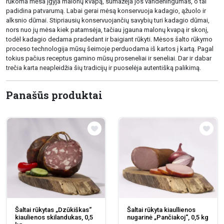
rūkoma mėsa įgyja malonų kvapą, sumažėja jos vandeningumas, o tai
padidina patvarumą. Labai gerai mėsą konservuoja kadagio, ąžuolo ir
alksnio dūmai. Stipriausių konservuojančių savybių turi kadagio dūmai,
nors nuo jų mėsa kiek patamsėja, tačiau įgauna malonų kvapą ir skonį,
todėl kadagio dedama pradedant ir baigiant rūkyti. Mėsos šalto rūkymo
proceso technologija mūsų šeimoje perduodama iš kartos į kartą. Pagal
tokius pačius receptus gamino mūsų proseneliai ir seneliai. Dar ir dabar
trečia karta neapleidžia šių tradicijų ir puoselėja autentišką palikimą.
Panašūs produktai
Šaltai rūkytas „Dzūkiškas“
Šaltai rūkyta kiaullienos
kiaulienos skilandukas, 0,5
nugarinė „Pančiakoj“, 0,5 kg