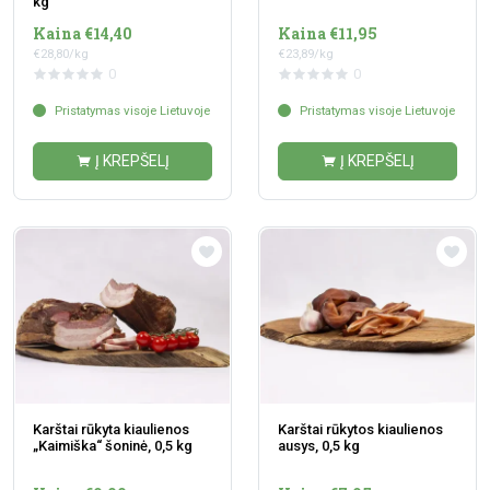
kg
Kaina €14,40
Kaina €11,95
€28,80/kg
€23,89/kg
0
0
Pristatymas visoje Lietuvoje
Pristatymas visoje Lietuvoje
Į KREPŠELĮ
Į KREPŠELĮ
Karštai rūkyta kiaulienos
Karštai rūkytos kiaulienos
„Kaimiška“ šoninė, 0,5 kg
ausys, 0,5 kg