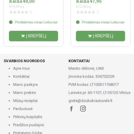
Kaina €9,00
Kaina €7,95
€17,99/kg
€15,90/kg
0
0
Pristatymas visoje Lietuvoje
Pristatymas visoje Lietuvoje
Į KREPŠELĮ
Į KREPŠELĮ
SVARBIOS NUORODOS
KONTAKTAI
Apie mus
Maisto dėlionė, UAB
Kontaktai
Įmonės kodas: 304703209
Mano paskyra
PVM kodas: LT100011768017
Mano prekės
Laisvės pr. 60-1107, LT-05120 Vilnius
Mūsų receptai
greta@dzukukrautuvele.lt
Parduotuvė
Pirkinių krepšelis
Pradžios puslapis
Pristatymo būdai