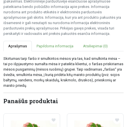
įpakavimas. Elektroninėje parduotuvėje esančiuose aprašymuose
pateikiama bendo pobūdžio informacija apie prekes. Informacija
nurodoma ant produkto etiketės ir elektroninės parduotuvės
aprašymuose gali skirtis. Informacija, kuri yra ant produkto pakuotės yra
išsamesnė ir gali nesutapti su nurodoma informacija elektroninės
parduotuvės prekių aprašymuose. Pirkėjas gavęs prekes, visada turi
perskaityti ir vadovautis ant prekės pakuotės esančia informacija.
Aprašymas
Papildoma informacija
Atsiliepimai (0)
Skirtumas tarp faršo ir smulkintos mėsos yra tas, kad smulkinta mėsa –
tai po išpjaustymo sumalta mėsa ir pateikta klientui, o faršas priskiriamas
mėsos pusgaminių (mėsos ruošinių) grupei. Taip vadinamas „faršas“ yra
šviežia, smulkinta mėsa, į kurią pridėta kitų maisto produktų (pvz. sojos
baltymų, vandens, morkų skaidulų, krakmolo, druskos), prieskonių ar
maisto priedų.
Panašūs produktai