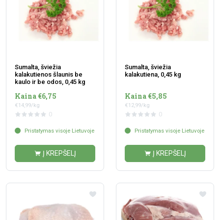
Sumalta, šviežia
Sumalta, šviežia
kalakutienos šlaunis be
kalakutiena, 0,45 kg
kaulo ir be odos, 0,45 kg
Kaina €6,75
Kaina €5,85
€14,99/kg
€12,99/kg
0
0
Pristatymas visoje Lietuvoje
Pristatymas visoje Lietuvoje
Į KREPŠELĮ
Į KREPŠELĮ