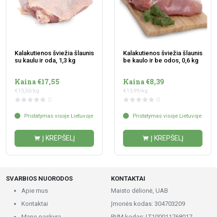
Kalakutienos šviežia šlaunis
Kalakutienos šviežia šlaunis
su kaulu ir oda, 1,3 kg
be kaulo ir be odos, 0,6 kg
Kaina €17,55
Kaina €8,39
€13,50/kg
€13,99/kg
0
0
Pristatymas visoje Lietuvoje
Pristatymas visoje Lietuvoje
Į KREPŠELĮ
Į KREPŠELĮ
SVARBIOS NUORODOS
KONTAKTAI
Apie mus
Maisto dėlionė, UAB
Kontaktai
Įmonės kodas: 304703209
Mano paskyra
PVM kodas: LT100011768017