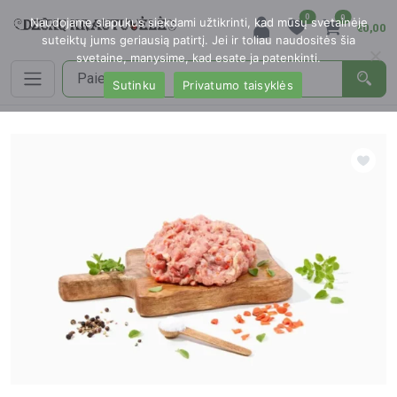
0
0
Naudojame slapukus siekdami užtikrinti, kad mūsų svetainėje
€0,00
suteiktų jums geriausią patirtį. Jei ir toliau naudositės šia
svetaine, manysime, kad esate ja patenkinti.
Sutinku
Privatumo taisyklės