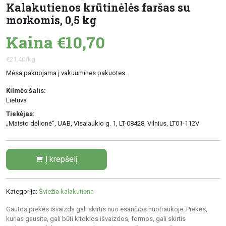
Kalakutienos krūtinėlės faršas su
morkomis, 0,5 kg
Kaina €10,70
€21,40/kg
Mėsa pakuojama į vakuumines pakuotes.
Kilmės šalis:
Lietuva
Tiekėjas:
„Maisto dėlionė“, UAB, Visalaukio g. 1, LT-08428, Vilnius, LT01-112V
Į krepšelį
Kategorija:
Šviežia kalakutiena
Gautos prekės išvaizda gali skirtis nuo esančios nuotraukoje. Prekės,
kurias gausite, gali būti kitokios išvaizdos, formos, gali skirtis