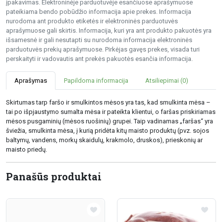
įpakavimas. Elektroninėje parduotuvėje esančiuose aprašymuose
pateikiama bendo pobūdžio informacija apie prekes. Informacija
nurodoma ant produkto etiketės ir elektroninės parduotuvės
aprašymuose gali skirtis. Informacija, kuri yra ant produkto pakuotės yra
išsamesnė ir gali nesutapti su nurodoma informacija elektroninės
parduotuvės prekių aprašymuose. Pirkėjas gavęs prekes, visada turi
perskaityti ir vadovautis ant prekės pakuotės esančia informacija.
Aprašymas
Papildoma informacija
Atsiliepimai (0)
Skirtumas tarp faršo ir smulkintos mėsos yra tas, kad smulkinta mėsa –
tai po išpjaustymo sumalta mėsa ir pateikta klientui, o faršas priskiriamas
mėsos pusgaminių (mėsos ruošinių) grupei. Taip vadinamas „faršas“ yra
šviežia, smulkinta mėsa, į kurią pridėta kitų maisto produktų (pvz. sojos
baltymų, vandens, morkų skaidulų, krakmolo, druskos), prieskonių ar
maisto priedų.
Panašūs produktai