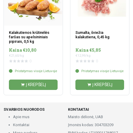
Kalakutienos krūtinėlės
Sumalta, šviežia
faršas su apelsininiais
kalakutiena, 0,45 kg
pipirais, 0,5 kg
Kaina €10,80
Kaina €5,85
€21,60/kg
€12,99/kg
0
0
Pristatymas visoje Lietuvoje
Pristatymas visoje Lietuvoje
Į KREPŠELĮ
Į KREPŠELĮ
SVARBIOS NUORODOS
KONTAKTAI
Apie mus
Maisto dėlionė, UAB
Kontaktai
Įmonės kodas: 304703209
Mano paskyra
PVM kodas: LT100011768017