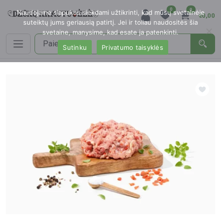
0
0
Naudojame slapukus siekdami užtikrinti, kad mūsų svetainėje
€0,00
suteiktų jums geriausią patirtį. Jei ir toliau naudositės šia
svetaine, manysime, kad esate ja patenkinti.
Sutinku
Privatumo taisyklės