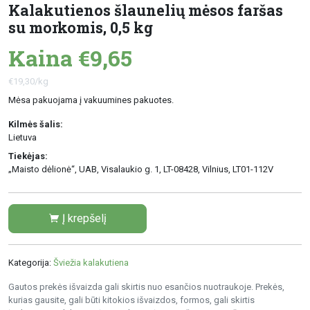
Kalakutienos šlaunelių mėsos faršas
su morkomis, 0,5 kg
Kaina €9,65
€19,30/kg
Mėsa pakuojama į vakuumines pakuotes.
Kilmės šalis:
Lietuva
Tiekėjas:
„Maisto dėlionė“, UAB, Visalaukio g. 1, LT-08428, Vilnius, LT01-112V
Į krepšelį
Kategorija:
Šviežia kalakutiena
Gautos prekės išvaizda gali skirtis nuo esančios nuotraukoje. Prekės,
kurias gausite, gali būti kitokios išvaizdos, formos, gali skirtis