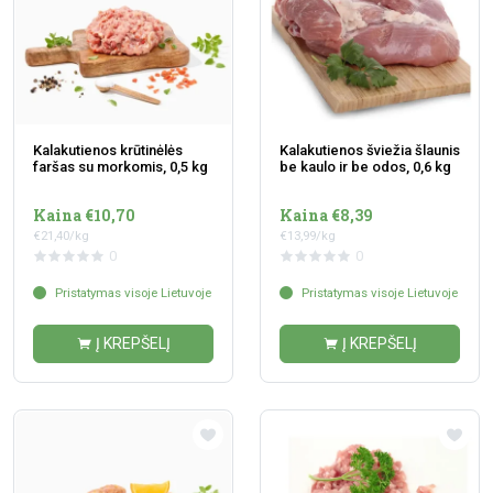
Kalakutienos krūtinėlės
Kalakutienos šviežia šlaunis
faršas su morkomis, 0,5 kg
be kaulo ir be odos, 0,6 kg
Kaina €10,70
Kaina €8,39
€21,40/kg
€13,99/kg
0
0
Pristatymas visoje Lietuvoje
Pristatymas visoje Lietuvoje
Į KREPŠELĮ
Į KREPŠELĮ