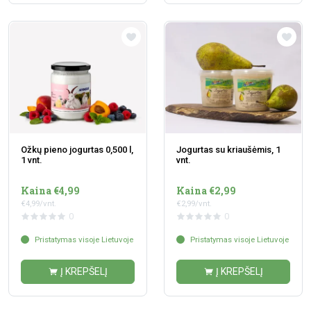
Ožkų pieno jogurtas 0,500 l,
Jogurtas su kriaušėmis, 1
1 vnt.
vnt.
Kaina €4,99
Kaina €2,99
€4,99/vnt.
€2,99/vnt.
0
0
Pristatymas visoje Lietuvoje
Pristatymas visoje Lietuvoje
Į KREPŠELĮ
Į KREPŠELĮ