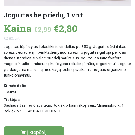
Jogurtas be priedų, 1 vnt.
Kaina
€2,80
€2,99
€2,80/vnt.
Jogurtas išpilstytas į plastikinius indelius po 350 g. Jogurtus ūkininkas
atveža trečiadienį ir penktadienį, nuo atvežimo jogurtas galioja penkias
dienas. Kasdien suvalgę puodelį natūralaus jogurto, gausite fosforo,
magnio ir kalio – mineralų, kurie ypač reikalingi mūsų organizmui. Jogurte
yra dauguma maistinių medžiagų, būtinų sveikam žmogaus organizmo
funkcionavimui.
Kilmės šalis:
Lietuva
Tiekėjas:
Sauliaus Jasinevičiaus ūkis, Rokiškio kaimiškoji sen., Misiūniškio k. 1,
Rokiškio r., LT-42104, LT73-015EB.
Į krepšelį