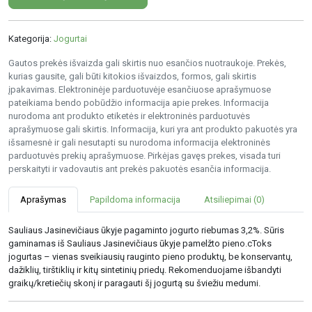
Kategorija:
Jogurtai
Gautos prekės išvaizda gali skirtis nuo esančios nuotraukoje. Prekės,
kurias gausite, gali būti kitokios išvaizdos, formos, gali skirtis
įpakavimas. Elektroninėje parduotuvėje esančiuose aprašymuose
pateikiama bendo pobūdžio informacija apie prekes. Informacija
nurodoma ant produkto etiketės ir elektroninės parduotuvės
aprašymuose gali skirtis. Informacija, kuri yra ant produkto pakuotės yra
išsamesnė ir gali nesutapti su nurodoma informacija elektroninės
parduotuvės prekių aprašymuose. Pirkėjas gavęs prekes, visada turi
perskaityti ir vadovautis ant prekės pakuotės esančia informacija.
Aprašymas
Papildoma informacija
Atsiliepimai (0)
Sauliaus Jasinevičiaus ūkyje pagaminto jogurto riebumas 3,2%. Sūris
gaminamas iš Sauliaus Jasinevičiaus ūkyje pamelžto pieno.cToks
jogurtas – vienas sveikiausių rauginto pieno produktų, be konservantų,
dažiklių, tirštiklių ir kitų sintetinių priedų. Rekomenduojame išbandyti
graikų/kretiečių skonį ir paragauti šį jogurtą su šviežiu medumi.