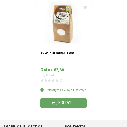
Kvietiniai miltai, 1 vnt.
Kaina €3,80
€3,80/vnt.
0
Pristatymas visoje Lietuvoje
Į KREPŠELĮ
SVARBIOS NUORODOS
KONTAKTAI