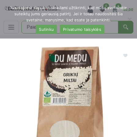
0
0
Naudojame slapukus siekdami užtikrinti, kad mūsų svetainėje
€0,00
suteiktų jums geriausią patirtį. Jei ir toliau naudositės šia
svetaine, manysime, kad esate ja patenkinti.
Sutinku
Privatumo taisyklės