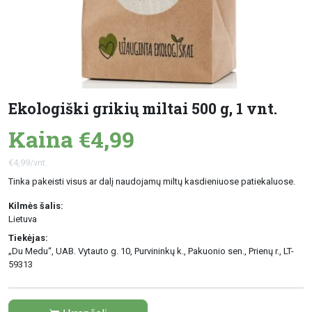
Ekologiški grikių miltai 500 g, 1 vnt.
Kaina €4,99
€4,99/vnt.
Tinka pakeisti visus ar dalį naudojamų miltų kasdieniuose patiekaluose.
Kilmės šalis:
Lietuva
Tiekėjas:
„Du Medu“, UAB. Vytauto g. 10, Purvininkų k., Pakuonio sen., Prienų r., LT-
59313