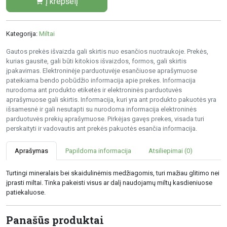
Į krepšelį
Kategorija:
Miltai
Gautos prekės išvaizda gali skirtis nuo esančios nuotraukoje. Prekės,
kurias gausite, gali būti kitokios išvaizdos, formos, gali skirtis
įpakavimas. Elektroninėje parduotuvėje esančiuose aprašymuose
pateikiama bendo pobūdžio informacija apie prekes. Informacija
nurodoma ant produkto etiketės ir elektroninės parduotuvės
aprašymuose gali skirtis. Informacija, kuri yra ant produkto pakuotės yra
išsamesnė ir gali nesutapti su nurodoma informacija elektroninės
parduotuvės prekių aprašymuose. Pirkėjas gavęs prekes, visada turi
perskaityti ir vadovautis ant prekės pakuotės esančia informacija.
Aprašymas
Papildoma informacija
Atsiliepimai (0)
Turtingi mineralais bei skaidulinėmis medžiagomis, turi mažiau glitimo nei
įprasti miltai. Tinka pakeisti visus ar dalį naudojamų miltų kasdieniuose
patiekaluose.
Panašūs produktai