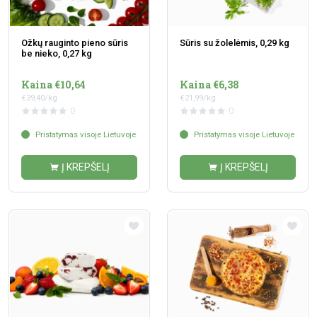
Ožkų rauginto pieno sūris
Sūris su žolelėmis, 0,29 kg
be nieko, 0,27 kg
Kaina €10,64
Kaina €6,38
€39,40/kg
€21,99/kg
0
0
Pristatymas visoje Lietuvoje
Pristatymas visoje Lietuvoje
Į KREPŠELĮ
Į KREPŠELĮ