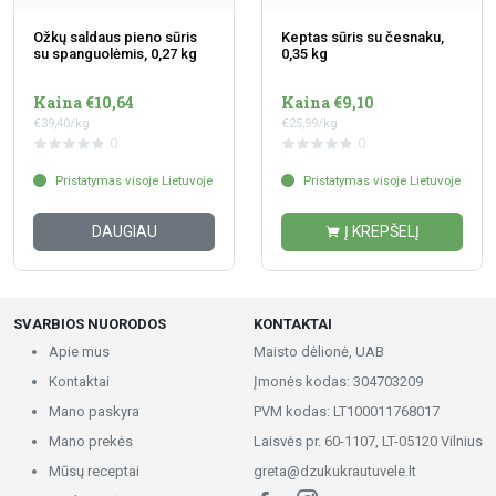
Ožkų saldaus pieno sūris
Keptas sūris su česnaku,
su spanguolėmis, 0,27 kg
0,35 kg
Kaina €10,64
Kaina €9,10
€39,40/kg
€25,99/kg
0
0
Pristatymas visoje Lietuvoje
Pristatymas visoje Lietuvoje
DAUGIAU
Į KREPŠELĮ
SVARBIOS NUORODOS
KONTAKTAI
Apie mus
Maisto dėlionė, UAB
Kontaktai
Įmonės kodas: 304703209
Mano paskyra
PVM kodas: LT100011768017
Mano prekės
Laisvės pr. 60-1107, LT-05120 Vilnius
Mūsų receptai
greta@dzukukrautuvele.lt