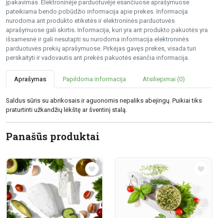
įpakavimas. Elektroninėje parduotuvėje esančiuose aprašymuose
pateikiama bendo pobūdžio informacija apie prekes. Informacija
nurodoma ant produkto etiketės ir elektroninės parduotuvės
aprašymuose gali skirtis. Informacija, kuri yra ant produkto pakuotės yra
išsamesnė ir gali nesutapti su nurodoma informacija elektroninės
parduotuvės prekių aprašymuose. Pirkėjas gavęs prekes, visada turi
perskaityti ir vadovautis ant prekės pakuotės esančia informacija.
Aprašymas
Papildoma informacija
Atsiliepimai (0)
Saldus sūris su abrikosais ir aguonomis nepaliks abejingų. Puikiai tiks
praturtinti užkandžių lėkštę ar šventinį stalą.
Panašūs produktai