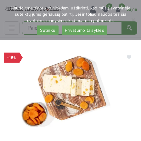
0
0
Naudojame slapukus siekdami užtikrinti, kad mūsų svetainėje
€0,00
suteiktų jums geriausią patirtį. Jei ir toliau naudositės šia
svetaine, manysime, kad esate ja patenkinti.
Sutinku
Privatumo taisyklės
-15%