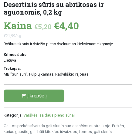
Desertinis sūris su abrikosas ir
aguonomis, 0,2 kg
Kaina
€4,40
€5,20
€21,99/kg
Ryškus skonis ir šviežio pieno švelnumas kiekviename kąsnyje.
Kilmės šalis:
Lietuva
Tiekėjas:
MB "Suri suri", Pulpių kaimas, Radviliškio rajonas
Į krepšelį
Kategorija:
Varškės, saldaus pieno sūriai
Gautos prekės išvaizda gali skirtis nuo esančios nuotraukoje. Prekės,
kurias gausite, gali būti kitokios išvaizdos, formos, gali skirtis