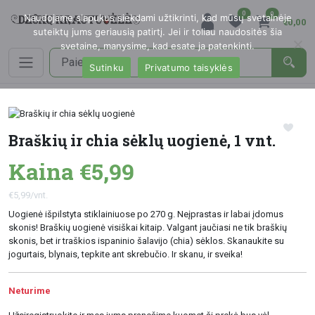
0
0
Naudojame slapukus siekdami užtikrinti, kad mūsų svetainėje
€0,00
suteiktų jums geriausią patirtį. Jei ir toliau naudositės šia
svetaine, manysime, kad esate ja patenkinti.
Sutinku
Privatumo taisyklės
Braškių ir chia sėklų uogienė, 1 vnt.
Kaina €5,99
€5,99/vnt.
Uogienė išpilstyta stiklainiuose po 270 g. Neįprastas ir labai įdomus
skonis! Braškių uogienė visiškai kitaip. Valgant jaučiasi ne tik braškių
skonis, bet ir traškios ispaninio šalavijo (chia) sėklos. Skanaukite su
jogurtais, blynais, tepkite ant skrebučio. Ir skanu, ir sveika!
Neturime