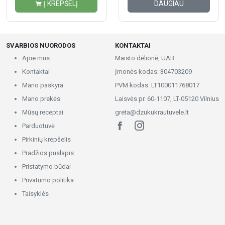
Į KREPŠELĮ
DAUGIAU
SVARBIOS NUORODOS
KONTAKTAI
Apie mus
Maisto dėlionė, UAB
Kontaktai
Įmonės kodas: 304703209
Mano paskyra
PVM kodas: LT100011768017
Mano prekės
Laisvės pr. 60-1107, LT-05120 Vilnius
Mūsų receptai
greta@dzukukrautuvele.lt
Parduotuvė
Pirkinių krepšelis
Pradžios puslapis
Pristatymo būdai
Privatumo politika
Taisyklės