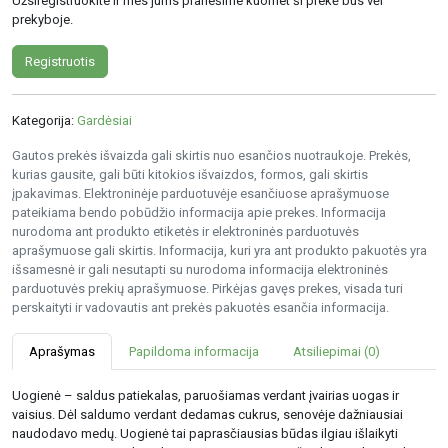
Užsiregistruokite ir mes jums pranešime kuomet ši prekė bus vėl
prekyboje.
Registruotis
Kategorija:
Gardėsiai
Gautos prekės išvaizda gali skirtis nuo esančios nuotraukoje. Prekės,
kurias gausite, gali būti kitokios išvaizdos, formos, gali skirtis
įpakavimas. Elektroninėje parduotuvėje esančiuose aprašymuose
pateikiama bendo pobūdžio informacija apie prekes. Informacija
nurodoma ant produkto etiketės ir elektroninės parduotuvės
aprašymuose gali skirtis. Informacija, kuri yra ant produkto pakuotės yra
išsamesnė ir gali nesutapti su nurodoma informacija elektroninės
parduotuvės prekių aprašymuose. Pirkėjas gavęs prekes, visada turi
perskaityti ir vadovautis ant prekės pakuotės esančia informacija.
Aprašymas
Papildoma informacija
Atsiliepimai (0)
Uogienė – saldus patiekalas, paruošiamas verdant įvairias uogas ir
vaisius. Dėl saldumo verdant dedamas cukrus, senovėje dažniausiai
naudodavo medų. Uogienė tai paprasčiausias būdas ilgiau išlaikyti