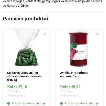
vaisius ir uogas. Verdant daugumą uogų ir vaisių išsiskiria pektinas, kuris
veikia kaip tirštiklis.
Panašūs produktai
Saldainiai „Karvutė“ su
Aviečių ir rabarbarų
sūdytais žemės riešutais,
uogienė, 1 vnt.
0,15 kg
Kaina €7,10
Kaina €5,99
€47,30/kg
€5,99/vnt.
0
0
Pristatymas visoje Lietuvoje
Pristatymas visoje Lietuvoje