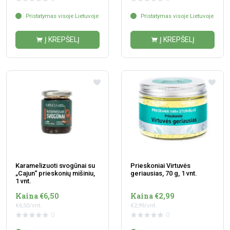
Pristatymas visoje Lietuvoje
Pristatymas visoje Lietuvoje
Į KREPŠELĮ
Į KREPŠELĮ
Karamelizuoti svogūnai su
Prieskoniai Virtuvės
„Cajun“ prieskonių mišiniu,
geriausias, 70 g, 1 vnt.
1 vnt.
Kaina €6,50
Kaina €2,99
€6,50/vnt.
€2,99/vnt.
0
0