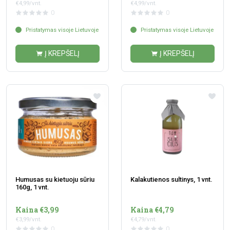
€4,99/vnt.
€4,99/vnt.
0
0
Pristatymas visoje Lietuvoje
Pristatymas visoje Lietuvoje
Į KREPŠELĮ
Į KREPŠELĮ
Humusas su kietuoju sūriu
Kalakutienos sultinys, 1 vnt.
160g, 1 vnt.
Kaina €3,99
Kaina €4,79
€3,99/vnt.
€4,79/vnt.
0
0