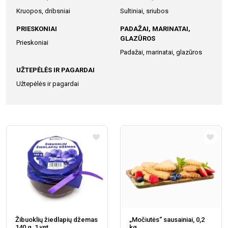
Kruopos, dribsniai
Sultiniai, sriubos
PRIESKONIAI
PADAŽAI, MARINATAI,
GLAZŪROS
Prieskoniai
Padažai, marinatai, glazūros
UŽTEPĖLĖS IR PAGARDAI
Užtepėlės ir pagardai
Žibuoklių žiedlapių džemas
„Močiutės“ sausainiai, 0,2
140 g, 1 vnt.
kg