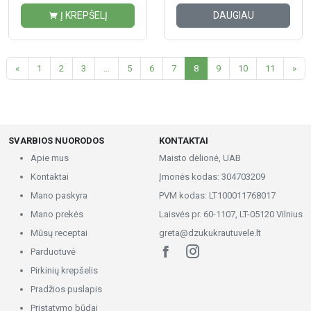
Į KREPŠELĮ
DAUGIAU
«
1
2
3
…
5
6
7
8
9
10
11
»
SVARBIOS NUORODOS
KONTAKTAI
Apie mus
Maisto dėlionė, UAB
Kontaktai
Įmonės kodas: 304703209
Mano paskyra
PVM kodas: LT100011768017
Mano prekės
Laisvės pr. 60-1107, LT-05120 Vilnius
Mūsų receptai
greta@dzukukrautuvele.lt
Parduotuvė
Pirkinių krepšelis
Pradžios puslapis
Pristatymo būdai