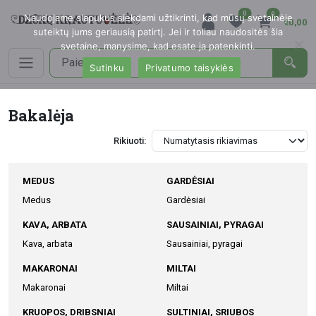
0
0
Naudojame slapukus siekdami užtikrinti, kad mūsų svetainėje
€0,00
suteiktų jums geriausią patirtį. Jei ir toliau naudositės šia
svetaine, manysime, kad esate ja patenkinti.
Sutinku
Privatumo taisyklės
Bakalėja
Rikiuoti:
MEDUS
GARDĖSIAI
Medus
Gardėsiai
KAVA, ARBATA
SAUSAINIAI, PYRAGAI
Kava, arbata
Sausainiai, pyragai
MAKARONAI
MILTAI
Makaronai
Miltai
KRUOPOS, DRIBSNIAI
SULTINIAI, SRIUBOS