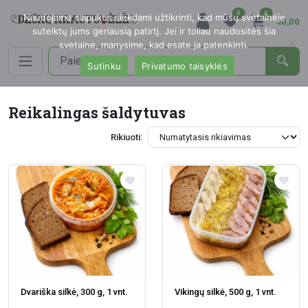
0
0
Naudojame slapukus siekdami užtikrinti, kad mūsų svetainėje
€0,00
suteiktų jums geriausią patirtį. Jei ir toliau naudositės šia
svetaine, manysime, kad esate ja patenkinti.
Sutinku
Privatumo taisyklės
Reikalingas šaldytuvas
Rikiuoti:
Dvariška silkė, 300 g, 1 vnt.
Vikingų silkė, 500 g, 1 vnt.