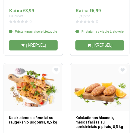
Kaina €3,99
Kaina €5,99
€3,99/vnt.
€5,99/vnt.
0
0
Pristatymas visoje Lietuvoje
Pristatymas visoje Lietuvoje
Į KREPŠELĮ
Į KREPŠELĮ
Kalakutienos iešmeliai su
Kalakutienos šlaunelių
raugekšnio uogomis, 0,5 kg
mėsos faršas su
apelsininiais pipirais, 0,5 kg