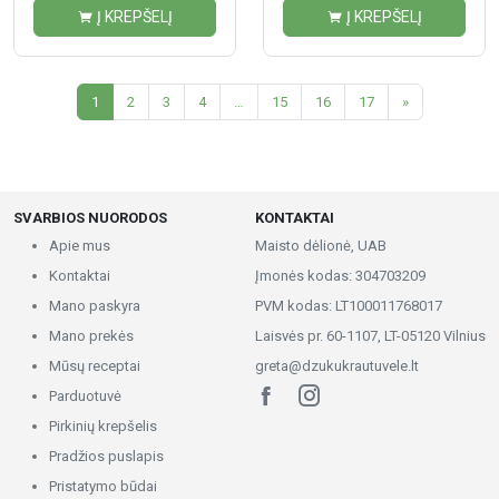
Į KREPŠELĮ
Į KREPŠELĮ
1
2
3
4
…
15
16
17
»
SVARBIOS NUORODOS
KONTAKTAI
Apie mus
Maisto dėlionė, UAB
Kontaktai
Įmonės kodas: 304703209
Mano paskyra
PVM kodas: LT100011768017
Mano prekės
Laisvės pr. 60-1107, LT-05120 Vilnius
Mūsų receptai
greta@dzukukrautuvele.lt
Parduotuvė
Pirkinių krepšelis
Pradžios puslapis
Pristatymo būdai