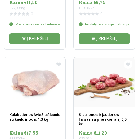
Kaina €11,50
Kaina €9,75
€22,99/kg
€19,50/kg
0
0
Pristatymas visoje Lietuvoje
Pristatymas visoje Lietuvoje
Į KREPŠELĮ
Į KREPŠELĮ
Kalakutienos šviežia šlaunis
Kiaulienos ir jautienos
su kaulu ir oda, 1,3 kg
faršas su prieskoniais, 0,5
kg
Kaina €17,55
Kaina €11,20
€13,50/kg
€22,40/kg