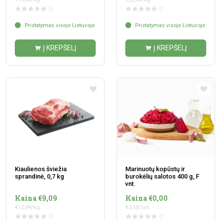
0
0
Pristatymas visoje Lietuvoje
Pristatymas visoje Lietuvoje
Į KREPŠELĮ
Į KREPŠELĮ
Kiaulienos šviežia
Marinuotų kopūstų ir
sprandinė, 0,7 kg
burokėlių salotos 400 g, F
vnt.
Kaina €9,09
Kaina €0,00
€12,99/kg
€3,50/vnt.
0
0