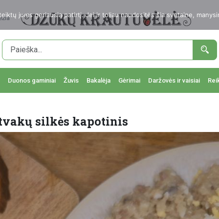
ktų jums geriausią patirtį. Jei ir toliau naudositės šia svetaine, manysi
ežia
Duonos gaminiai
Žuvis
Bakalėja
Gėrimai
Daržovės ir vaisiai
Rei
tvakų silkės kapotinis