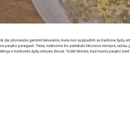
ik dar įdomesnis gaminti lietuviams, kurie nori susipažinti su tradicine žydų vir
riems pavyko paragauti. Tiesa, nežinome šio patiekalo tikrosios istorijos, tači
lėtoja ir tradicinės žydų virtuvės žinovė. Todėl tikimės, kad mums pavyko bent tru