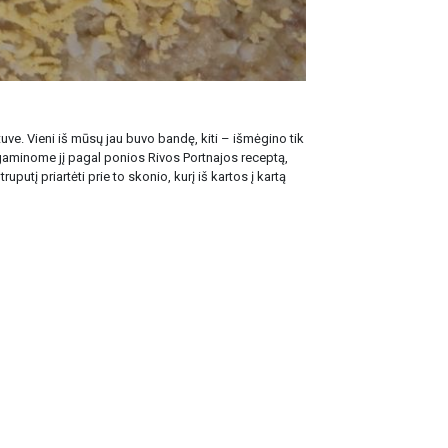
tuve. Vieni iš mūsų jau buvo bandę, kiti – išmėgino tik
au gaminome jį pagal ponios Rivos Portnajos receptą,
putį priartėti prie to skonio, kurį iš kartos į kartą