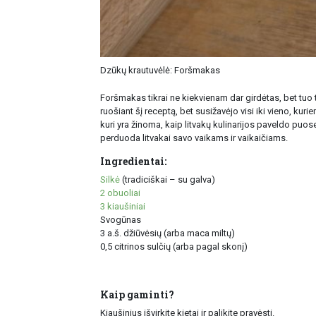
Dzūkų krautuvėlė: Foršmakas
Foršmakas tikrai ne kiekvienam dar girdėtas, bet tuo t
ruošiant šį receptą, bet susižavėjo visi iki vieno, ku
kuri yra žinoma, kaip litvakų kulinarijos paveldo puose
perduoda litvakai savo vaikams ir vaikaičiams.
Ingredientai:
Silkė
(tradiciškai – su galva)
2 obuoliai
3 kiaušiniai
Svogūnas
3 a.š. džiūvėsių (arba maca miltų)
0,5 citrinos sulčių (arba pagal skonį)
Kaip gaminti?
Kiaušinius išvirkite kietai ir palikite pravėsti.