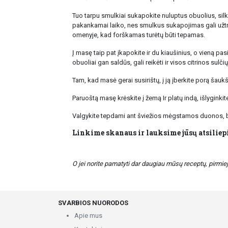
Tuo tarpu smulkiai sukapokite nuluptus obuolius, silk
pakankamai laiko, nes smulkus sukapojimas gali užtrukt
omenyje, kad forškamas turėtų būti tepamas.
Į masę taip pat įkapokite ir du kiaušinius, o vieną pasi
obuoliai gan saldūs, gali reikėti ir visos citrinos sulči
Tam, kad masė gerai susirištų, į ją įberkite porą šaukšt
Paruoštą masę krėskite į žemą Ir platų indą, išlyginkite
Valgykite tepdami ant šviežios mėgstamos duonos, bet
Linkime skanaus ir lauksime jūsų atsilie
O jei norite pamatyti dar daugiau mūsų receptų, pirmi
SVARBIOS NUORODOS
Apie mus