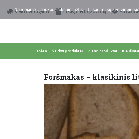
Naudojame slapukus siekdami užtikrinti, kad mūsų svetainėje sutei
Greitas pristatymas
Pakuojame kaip dovaną
Visada švi
Mėsa
Šaldyti produktai
Pieno produktai
Kiaušiniai
Foršmakas – klasikinis li