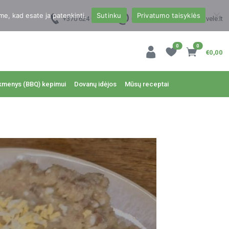
me, kad esate ja patenkinti.
Sutinku
Privatumo taisyklės
+370 624 00988
uzsakymai@dzukukrautuvele.lt
0
0
€0,00
kmenys (BBQ) kepimui
Dovanų idėjos
Mūsų receptai