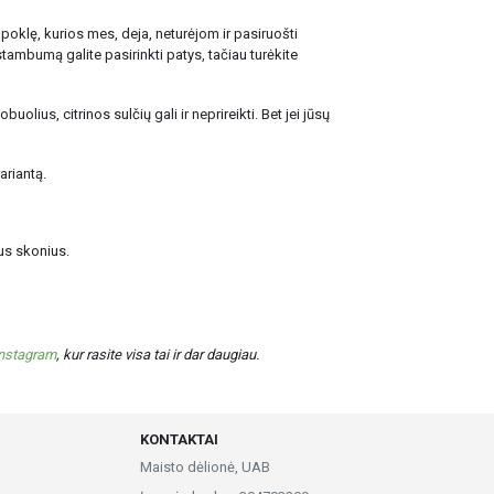
poklę, kurios mes, deja, neturėjom ir pasiruošti
tambumą galite pasirinkti patys, tačiau turėkite
olius, citrinos sulčių gali ir neprireikti. Bet jei jūsų
ariantą.
us skonius.
Instagram
, kur rasite visa tai ir dar daugiau.
KONTAKTAI
Maisto dėlionė, UAB