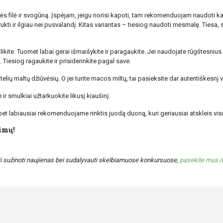
ės filė ir svogūną. Įspėjam, jeigu norisi kapoti, tam rekomenduojam naudoti ka
i ir ilgiau nei pusvalandį. Kitas variantas – tiesiog naudoti mėsmalę. Tiesa, s
likite. Tuomet labai gerai išmaišykite ir paragaukite. Jei naudojate rūgštesnius obu
ų. Tiesiog ragaukite ir prisiderinkite pagal save.
elių maltų džiūvėsių. O jei turite macos miltų, tai pasieksite dar autentiškesnį v
 ir smulkiai užtarkuokite likusį kiaušinį.
 labiausiai rekomenduojame rinktis juodą duoną, kuri geriausiai atskleis vis
pimų!
eji sužinoti naujienas bei sudalyvauti skelbiamuose konkursuose,
pasekite mus 