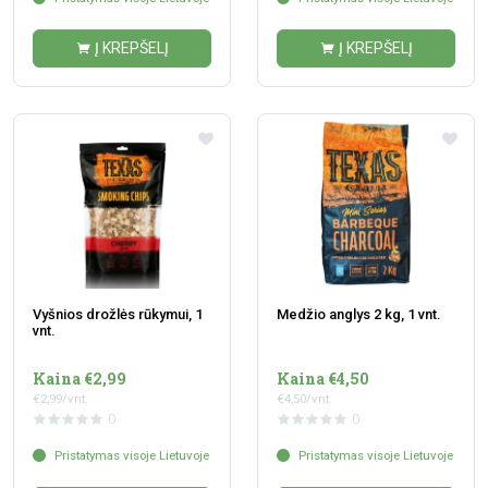
Į KREPŠELĮ
Į KREPŠELĮ
Vyšnios drožlės rūkymui, 1
Medžio anglys 2 kg, 1 vnt.
vnt.
Kaina €2,99
Kaina €4,50
€2,99/vnt.
€4,50/vnt.
0
0
Pristatymas visoje Lietuvoje
Pristatymas visoje Lietuvoje