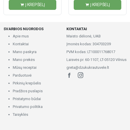
Į KREPŠELĮ
Į KREPŠELĮ
SVARBIOS NUORODOS
KONTAKTAI
Apie mus
Maisto dėlionė, UAB
Kontaktai
Įmonės kodas: 304703209
Mano paskyra
PVM kodas: LT100011768017
Mano prekės
Laisvės pr. 60-1107, LT-05120 Vilnius
Mūsų receptai
greta@dzukukrautuvele.lt
Parduotuvė
Pirkinių krepšelis
Pradžios puslapis
Pristatymo būdai
Privatumo politika
Taisyklės