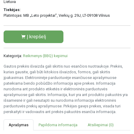
Lietuva
Tiekėjas:
Platintojas: MB „Leto projektai”, Verkių g. 29J, LT-09108 Vilnius
Į krepšelį
Kategorija:
Reikmenys (BBQ) kepimui
Gautos prekės išvaizda gali skirtis nuo esančios nuotraukoje. Prekės,
kurias gausite, gali būti kitokios išvaizdos, formos, gali skirtis
įpakavimas. Elektroninėje parduotuvėje esančiuose aprašymuose
pateikiama bendo pobūdžio informacija apie prekes. Informacija
nurodoma ant produkto etiketės ir elektroninės parduotuvės
aprašymuose gali skirtis. Informacija, kuri yra ant produkto pakuotės yra
išsamesnė ir gali nesutapti su nurodoma informacija elektroninės
parduotuvės prekių aprašymuose. Pirkėjas gavęs prekes, visada turi
perskaityti ir vadovautis ant prekės pakuotės esančia informacija.
Aprašymas
Papildoma informacija
Atsiliepimai (0)