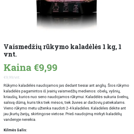
Vaismedžių rūkymo kaladėlės 1 kg, 1
vnt.
Kaina €9,99
€9,99/vnt.
Rūkymo kaladėlės naudojamos jas dedant tiesiai ant anglių. Šios rūkymo
kaladėlės pagamintos iš įvairių vaismedžių medienos: obelų, vyšnių,
kriaušių, kurios nuo seno naudojamos rūkymui. Kaladėlės sukuria švelnų,
salsvą dūmą, kuris tiks tiek mėsos, tiek žuvies ar daržovių patiekalams.
Vieno rūkymo metu užtenka naudoti 2-4 kaladėles. Kaladėles dėkite ant
jau įkurtų žarijų, skirtingose vietose. Prieš naudojimą mirkyti kaladėlių
vandenyje nereikia.
Kilmės šalis: