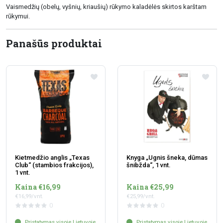
Vaismedžių (obelų, vyšnių, kriaušių) rūkymo kaladėlės skirtos karštam
rūkymui.
Panašūs produktai
Kietmedžio anglis „Texas
Knyga „Ugnis šneka, dūmas
Club“ (stambios frakcijos),
šnibžda“, 1 vnt.
1 vnt.
Kaina €16,99
Kaina €25,99
€16,99/vnt.
€25,99/vnt.
0
0
Pristatymas visoje Lietuvoje
Pristatymas visoje Lietuvoje