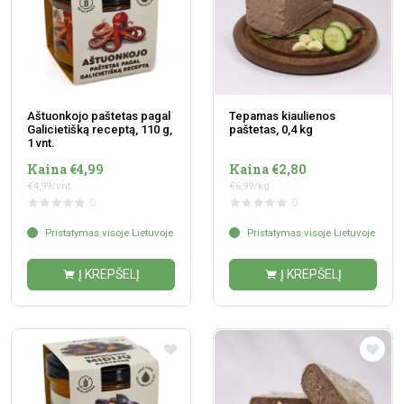
Aštuonkojo paštetas pagal
Tepamas kiaulienos
Galicietišką receptą, 110 g,
paštetas, 0,4 kg
1 vnt.
Kaina €4,99
Kaina €2,80
€4,99/vnt.
€6,99/kg
0
0
Pristatymas visoje Lietuvoje
Pristatymas visoje Lietuvoje
Į KREPŠELĮ
Į KREPŠELĮ