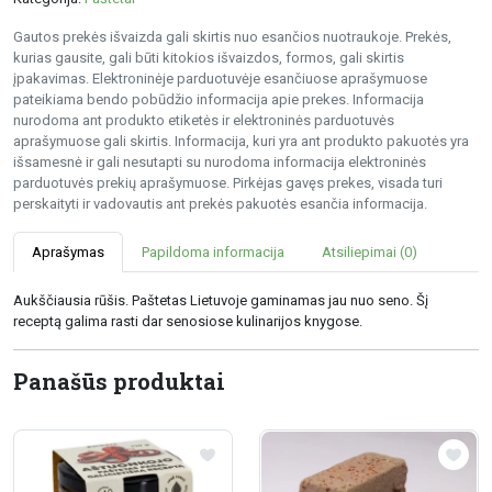
Gautos prekės išvaizda gali skirtis nuo esančios nuotraukoje. Prekės,
kurias gausite, gali būti kitokios išvaizdos, formos, gali skirtis
įpakavimas. Elektroninėje parduotuvėje esančiuose aprašymuose
pateikiama bendo pobūdžio informacija apie prekes. Informacija
nurodoma ant produkto etiketės ir elektroninės parduotuvės
aprašymuose gali skirtis. Informacija, kuri yra ant produkto pakuotės yra
išsamesnė ir gali nesutapti su nurodoma informacija elektroninės
parduotuvės prekių aprašymuose. Pirkėjas gavęs prekes, visada turi
perskaityti ir vadovautis ant prekės pakuotės esančia informacija.
Aprašymas
Papildoma informacija
Atsiliepimai (0)
Aukščiausia rūšis. Paštetas Lietuvoje gaminamas jau nuo seno. Šį
receptą galima rasti dar senosiose kulinarijos knygose.
Panašūs produktai