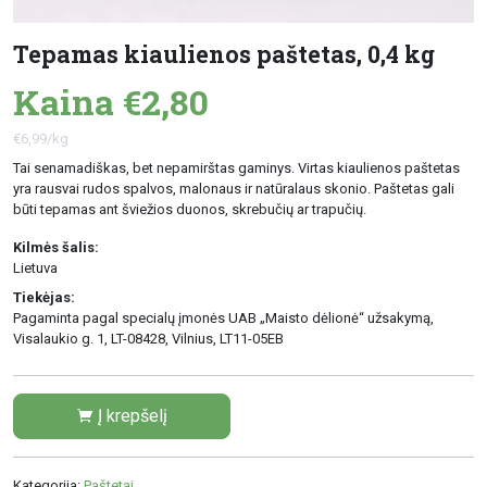
Tepamas kiaulienos paštetas, 0,4 kg
Kaina €2,80
€6,99/kg
Tai senamadiškas, bet nepamirštas gaminys. Virtas kiaulienos paštetas
yra rausvai rudos spalvos, malonaus ir natūralaus skonio. Paštetas gali
būti tepamas ant šviežios duonos, skrebučių ar trapučių.
Kilmės šalis:
Lietuva
Tiekėjas:
Pagaminta pagal specialų įmonės UAB „Maisto dėlionė“ užsakymą,
Visalaukio g. 1, LT-08428, Vilnius, LT11-05EB
Į krepšelį
Kategorija:
Paštetai