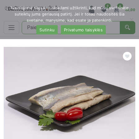
0
0
Naudojame slapukus siekdami užtikrinti, kad mūsų svetainėje
€0,00
suteiktų jums geriausią patirtį. Jei ir toliau naudositės šia
svetaine, manysime, kad esate ja patenkinti.
Sutinku
Privatumo taisyklės