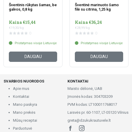
Šventinis rūkytas šamas, be
Šventinė marinuoto šamo
galvos, 0,8 kg
filė su citrina, 1,25 kg
Kaina €15,44
Kaina €36,24
€19,30/kg
€28,99/kg
0
0
Pristatymas visoje Lietuvoje
Pristatymas visoje Lietuvoje
DAUGIAU
DAUGIAU
SVARBIOS NUORODOS
KONTAKTAI
Apie mus
Maisto dėlionė, UAB
Kontaktai
Įmonės kodas: 304703209
Mano paskyra
PVM kodas: LT100011768017
Mano prekės
Laisvės pr. 60-1107, LT-05120 Vilnius
Mūsų receptai
greta@dzukukrautuvele.lt
Parduotuvė