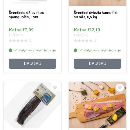
Šventinės džiovintos
Šventinė šviežia šamo filė
spanguolės, 1 vnt.
su oda, 0,5 kg
Kaina €7,99
Kaina €12,10
€7,99/vnt.
€24,20/kg
0
0
Pristatymas visoje Lietuvoje
Pristatymas visoje Lietuvoje
DAUGIAU
DAUGIAU