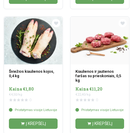
Šviežios kiaulienos kojos,
Kiaulienos ir jautienos
0,4 kg
faršas su prieskoniais, 0,5
kg
Kaina €1,80
Kaina €11,20
€4,50/kg
€22,40/kg
0
0
Pristatymas visoje Lietuvoje
Pristatymas visoje Lietuvoje
Į KREPŠELĮ
Į KREPŠELĮ