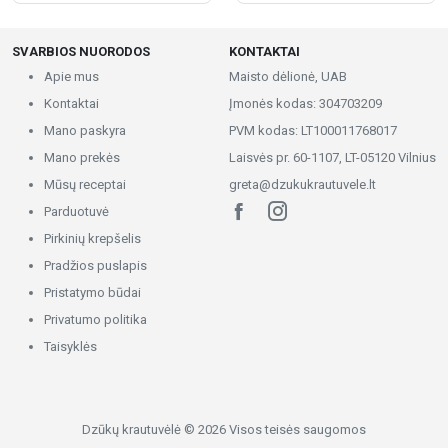
SVARBIOS NUORODOS
KONTAKTAI
Apie mus
Maisto dėlionė, UAB
Kontaktai
Įmonės kodas: 304703209
Mano paskyra
PVM kodas: LT100011768017
Mano prekės
Laisvės pr. 60-1107, LT-05120 Vilnius
Mūsų receptai
greta@dzukukrautuvele.lt
Parduotuvė
Pirkinių krepšelis
Pradžios puslapis
Pristatymo būdai
Privatumo politika
Taisyklės
Dzūkų krautuvėlė © 2026 Visos teisės saugomos