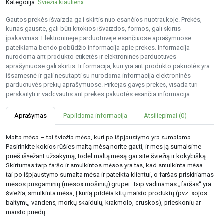
Kategorija:
Šviežia kiauliena
Gautos prekės išvaizda gali skirtis nuo esančios nuotraukoje. Prekės,
kurias gausite, gali būti kitokios išvaizdos, formos, gali skirtis
įpakavimas. Elektroninėje parduotuvėje esančiuose aprašymuose
pateikiama bendo pobūdžio informacija apie prekes. Informacija
nurodoma ant produkto etiketės ir elektroninės parduotuvės
aprašymuose gali skirtis. Informacija, kuri yra ant produkto pakuotės yra
išsamesnė ir gali nesutapti su nurodoma informacija elektroninės
parduotuvės prekių aprašymuose. Pirkėjas gavęs prekes, visada turi
perskaityti ir vadovautis ant prekės pakuotės esančia informacija.
Aprašymas
Papildoma informacija
Atsiliepimai (0)
Malta mėsa – tai šviežia mėsa, kuri po išpjaustymo yra sumalama.
Pasirinkite kokios rūšies maltą mėsą norite gauti, ir mes ją sumalsime
prieš išvežant užsakymą, todėl maltą mėsą gausite šviežią ir kokybišką.
Skirtumas tarp faršo ir smulkintos mėsos yra tas, kad smulkinta mėsa –
tai po išpjaustymo sumalta mėsa ir pateikta klientui, o faršas priskiriamas
mėsos pusgaminių (mėsos ruošinių) grupei. Taip vadinamas „faršas“ yra
šviežia, smulkinta mėsa, į kurią pridėta kitų maisto produktų (pvz. sojos
baltymų, vandens, morkų skaidulų, krakmolo, druskos), prieskonių ar
maisto priedų.