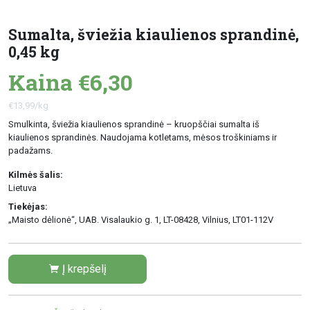
Sumalta, šviežia kiaulienos sprandinė,
0,45 kg
Kaina €6,30
€13,99/kg
Smulkinta, šviežia kiaulienos sprandinė – kruopščiai sumalta iš
kiaulienos sprandinės. Naudojama kotletams, mėsos troškiniams ir
padažams.
Kilmės šalis:
Lietuva
Tiekėjas:
„Maisto dėlionė“, UAB. Visalaukio g. 1, LT-08428, Vilnius, LT01-112V
Į krepšelį