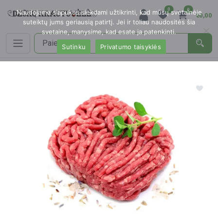
0
0
Naudojame slapukus siekdami užtikrinti, kad mūsų svetainėje
€0,00
suteiktų jums geriausią patirtį. Jei ir toliau naudositės šia
svetaine, manysime, kad esate ja patenkinti.
Sutinku
Privatumo taisyklės