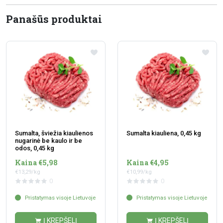
Panašūs produktai
Sumalta, šviežia kiaulienos
Sumalta kiauliena, 0,45 kg
nugarinė be kaulo ir be
odos, 0,45 kg
Kaina €5,98
Kaina €4,95
€13,29/kg
€10,99/kg
0
0
Pristatymas visoje Lietuvoje
Pristatymas visoje Lietuvoje
Į KREPŠELĮ
Į KREPŠELĮ