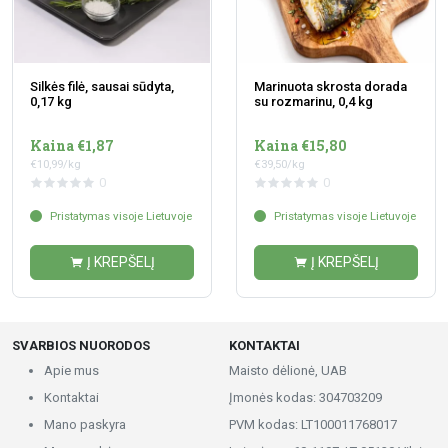
Silkės filė, sausai sūdyta,
Marinuota skrosta dorada
0,17 kg
su rozmarinu, 0,4 kg
Kaina €1,87
Kaina €15,80
€10,99/kg
€39,50/kg
0
0
Pristatymas visoje Lietuvoje
Pristatymas visoje Lietuvoje
Į KREPŠELĮ
Į KREPŠELĮ
SVARBIOS NUORODOS
KONTAKTAI
Apie mus
Maisto dėlionė, UAB
Kontaktai
Įmonės kodas: 304703209
Mano paskyra
PVM kodas: LT100011768017