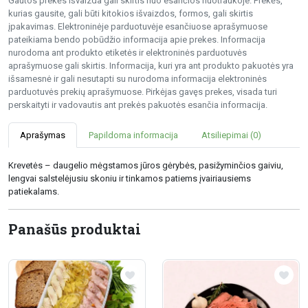
Gautos prekės išvaizda gali skirtis nuo esančios nuotraukoje. Prekės,
kurias gausite, gali būti kitokios išvaizdos, formos, gali skirtis
įpakavimas. Elektroninėje parduotuvėje esančiuose aprašymuose
pateikiama bendo pobūdžio informacija apie prekes. Informacija
nurodoma ant produkto etiketės ir elektroninės parduotuvės
aprašymuose gali skirtis. Informacija, kuri yra ant produkto pakuotės yra
išsamesnė ir gali nesutapti su nurodoma informacija elektroninės
parduotuvės prekių aprašymuose. Pirkėjas gavęs prekes, visada turi
perskaityti ir vadovautis ant prekės pakuotės esančia informacija.
Aprašymas
Papildoma informacija
Atsiliepimai (0)
Krevetės – daugelio mėgstamos jūros gėrybės, pasižyminčios gaiviu,
lengvai salstelėjusiu skoniu ir tinkamos patiems įvairiausiems
patiekalams.
Panašūs produktai