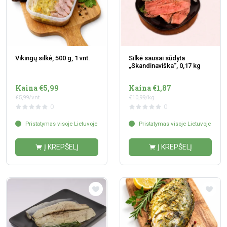
Vikingų silkė, 500 g, 1 vnt.
Silkė sausai sūdyta
„Skandinaviška“, 0,17 kg
Kaina €5,99
Kaina €1,87
€5,99/vnt.
€10,99/kg
0
0
Pristatymas visoje Lietuvoje
Pristatymas visoje Lietuvoje
Į KREPŠELĮ
Į KREPŠELĮ