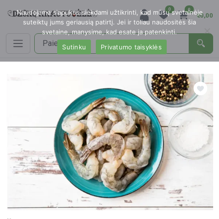
0
0
Naudojame slapukus siekdami užtikrinti, kad mūsų svetainėje
€0,00
suteiktų jums geriausią patirtį. Jei ir toliau naudositės šia
svetaine, manysime, kad esate ja patenkinti.
Sutinku
Privatumo taisyklės