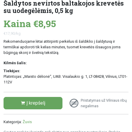
Šaldytos nevirtos baltakojos krevetės
su uodegėlėmis, 0,5 kg
Kaina €8,95
€17,90/kg
Rekomenduojame lėtai atitirpinti perkėlus iš šaldiklio į šaldytuvą ir
termiškai apdoroti tik kelias minutes, tuomet krevetės išsaugos joms
būgingą skonį ir švelnią tekstūrą.
Kilmės šalis:
Tiekėjas:
Platintojas: „Maisto dėlionė“, UAB. Visalaukio g. 1, LT-08428, Vilnius, LT01-
112V
Pristatymas už Vilniaus ribų
Į krepšelį
negalimas
Kategorija:
Žuvis