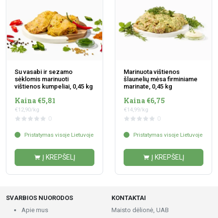
Su vasabi ir sezamo
Marinuota vištienos
sėklomis marinuoti
šlaunelių mėsa firminiame
vištienos kumpeliai, 0,45 kg
marinate, 0,45 kg
Kaina €5,81
Kaina €6,75
€12,90/kg
€14,99/kg
0
0
Pristatymas visoje Lietuvoje
Pristatymas visoje Lietuvoje
Į KREPŠELĮ
Į KREPŠELĮ
SVARBIOS NUORODOS
KONTAKTAI
Apie mus
Maisto dėlionė, UAB