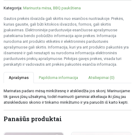
Kategorija:
Marinuota mėsa, BBQ paukštiena
Gautos prekės išvaizda gali skirtis nuo esančios nuotraukoje. Prekės,
kurias gausite, gali būti kitokios išvaizdos, formos, gali skirtis
įpakavimas. Elektroninėje parduotuvėje esančiuose aprašymuose
pateikiama bendo pobūdžio informacija apie prekes. Informacija
nurodoma ant produkto etiketės ir elektroninės parduotuvės
aprašymuose gali skirtis. Informacija, kuri yra ant produkto pakuotės yra
išsamesnė ir gali nesutapti su nurodoma informacija elektroninės
parduotuvės prekių aprašymuose. Pirkėjas gavęs prekes, visada turi
perskaityti ir vadovautis ant prekės pakuotės esančia informacija.
Aprašymas
Papildoma informacija
Atsiliepimai (0)
Marinatas padaro mėsą minkštesnę ir atskleidžia jos skonį. Marinuojame
tik gavus jūsų užsakymą, todėl marinuoti gaminiai atkeliauja iki jūsų jau
atsiskleidusio skonio ir tinkamo minkštumo ir yra paruošti iš karto kepti.
Panašūs produktai