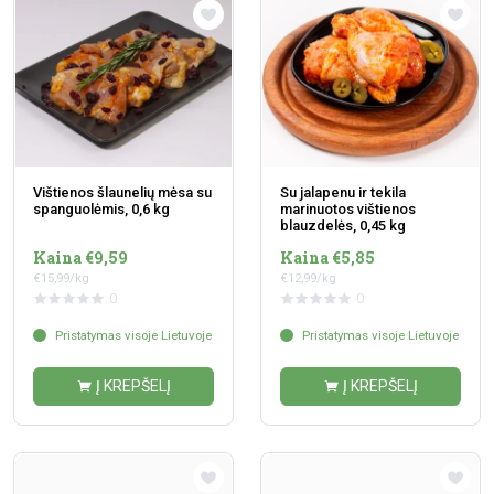
Vištienos šlaunelių mėsa su
Su jalapenu ir tekila
spanguolėmis, 0,6 kg
marinuotos vištienos
blauzdelės, 0,45 kg
Kaina €9,59
Kaina €5,85
€15,99/kg
€12,99/kg
0
0
Pristatymas visoje Lietuvoje
Pristatymas visoje Lietuvoje
Į KREPŠELĮ
Į KREPŠELĮ