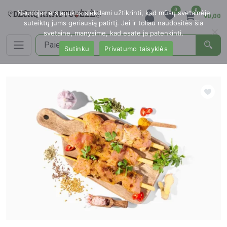
0
0
Naudojame slapukus siekdami užtikrinti, kad mūsų svetainėje
€0,00
suteiktų jums geriausią patirtį. Jei ir toliau naudositės šia
svetaine, manysime, kad esate ja patenkinti.
Sutinku
Privatumo taisyklės