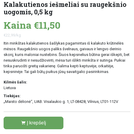
Kalakutienos iešmeliai su raugekšnio
uogomis, 0,5 kg
Kaina €11,50
€22,99/kg
Itin minkštas kalakutienos šašlykas pagamintas iš kalakuto krūtinėlės
mėsos. Raugekšnio uogos paliks švelnaus, gaivaus ir lengvo derinio
skonį, kuris maloniai nustebins. Šiuos kepsnelius būtina gerai iškepti, bet
nesuskrudinti ir nesudžiovinti, mėsa turi išlikti minkšta ir sutinga. Puikiai
tinka paruošti greitą vakarienę. Galima kepti keptuvėje, orkaitėje,
kepsninėje. Tai gali būtų puikus jūsų savaitgalio pasirinkimas.
Kilmės šalis:
Lietuva
Tiekėjas:
„Maisto dėlionė“, UAB. Visalaukio g. 1, LT-08428, Vilnius, LT01-112V
Į krepšelį