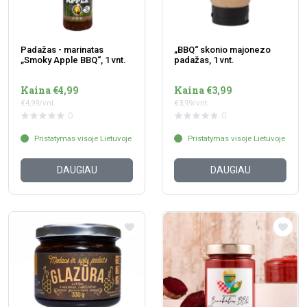
Padažas - marinatas
„BBQ“ skonio majonezo
„Smoky Apple BBQ“, 1 vnt.
padažas, 1 vnt.
Kaina €4,99
Kaina €3,99
€4,99/vnt.
€3,99/vnt.
0
0
Pristatymas visoje Lietuvoje
Pristatymas visoje Lietuvoje
DAUGIAU
DAUGIAU