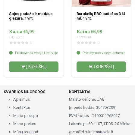
Sojos padažo ir medaus
Burokėlių BBQ padažas 314
glazūra, 1 vnt.
ml, 1 vnt.
Kaina €4,99
Kaina €5,99
€4,99/vnt.
€5,99/vnt.
0
0
Pristatymas visoje Lietuvoje
Pristatymas visoje Lietuvoje
Į KREPŠELĮ
Į KREPŠELĮ
SVARBIOS NUORODOS
KONTAKTAI
Apie mus
Maisto dėlionė, UAB
Kontaktai
Įmonės kodas: 304703209
Mano paskyra
PVM kodas: LT100011768017
Mano prekės
Laisvės pr. 60-1107, LT-05120 Vilnius
Mūsų receptai
greta@dzukukrautuvele.lt