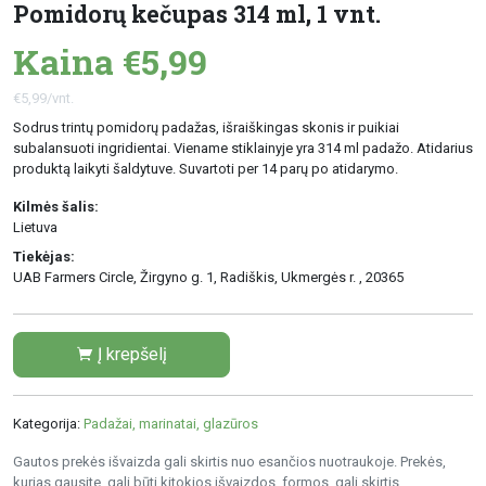
Pomidorų kečupas 314 ml, 1 vnt.
Kaina €5,99
€5,99/vnt.
Sodrus trintų pomidorų padažas, išraiškingas skonis ir puikiai
subalansuoti ingridientai. Viename stiklainyje yra 314 ml padažo. Atidarius
produktą laikyti šaldytuve. Suvartoti per 14 parų po atidarymo.
Kilmės šalis:
Lietuva
Tiekėjas:
UAB Farmers Circle, Žirgyno g. 1, Radiškis, Ukmergės r. , 20365
Į krepšelį
Kategorija:
Padažai, marinatai, glazūros
Gautos prekės išvaizda gali skirtis nuo esančios nuotraukoje. Prekės,
kurias gausite, gali būti kitokios išvaizdos, formos, gali skirtis