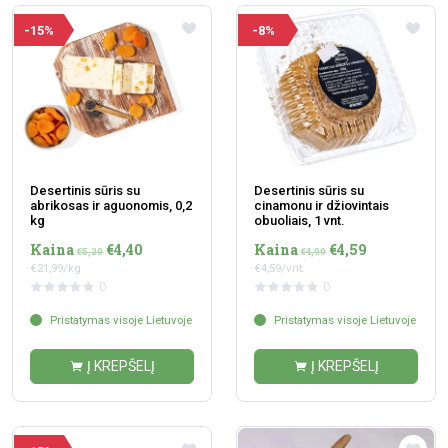
-15%
-8%
Desertinis sūris su
Desertinis sūris su
abrikosas ir aguonomis, 0,2
cinamonu ir džiovintais
kg
obuoliais, 1 vnt.
Kaina
€4,40
Kaina
€4,59
€5,20
€4,99
€21,99/kg
€4,59/vnt.
0
0
Pristatymas visoje Lietuvoje
Pristatymas visoje Lietuvoje
Į KREPŠELĮ
Į KREPŠELĮ