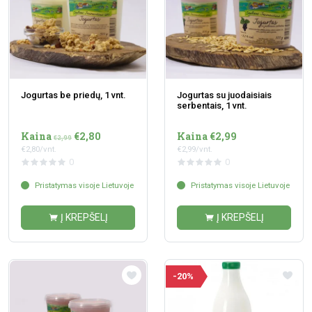
Jogurtas be priedų, 1 vnt.
Jogurtas su juodaisiais
serbentais, 1 vnt.
Kaina
€2,80
Kaina €2,99
€2,99
€2,80/vnt.
€2,99/vnt.
0
0
Pristatymas visoje Lietuvoje
Pristatymas visoje Lietuvoje
Į KREPŠELĮ
Į KREPŠELĮ
-20%