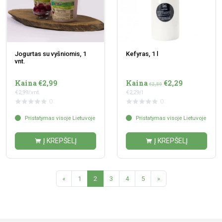
Jogurtas su vyšniomis, 1
Kefyras, 1 l
vnt.
Kaina €2,99
Kaina
€2,29
€2,89
€2,99/vnt.
€2,29/l
0
0
Pristatymas visoje Lietuvoje
Pristatymas visoje Lietuvoje
Į KREPŠELĮ
Į KREPŠELĮ
«
1
2
3
4
5
»