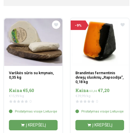
-9%
Varškės sūris su kmynais,
Brandintas fermentinis
0,35 kg
dviejų sluoknių „Rapsodija“,
0,18 kg
Kaina €5,60
Kaina
€7,20
€7,94
€15,99/kg
€39,99/kg
0
0
Pristatymas visoje Lietuvoje
Pristatymas visoje Lietuvoje
Į KREPŠELĮ
Į KREPŠELĮ