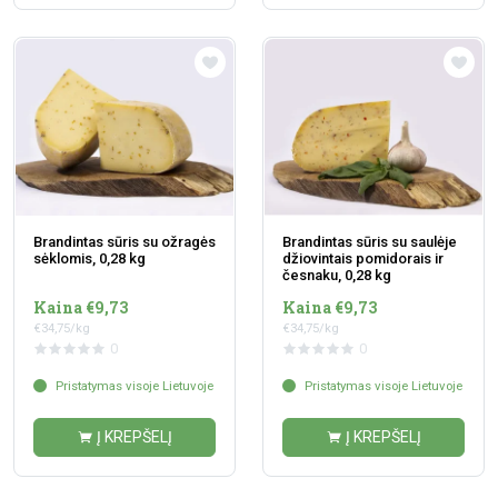
Brandintas sūris su ožragės
Brandintas sūris su saulėje
sėklomis, 0,28 kg
džiovintais pomidorais ir
česnaku, 0,28 kg
Kaina €9,73
Kaina €9,73
€34,75/kg
€34,75/kg
0
0
Pristatymas visoje Lietuvoje
Pristatymas visoje Lietuvoje
Į KREPŠELĮ
Į KREPŠELĮ