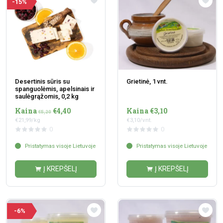
-15%
Desertinis sūris su
Grietinė, 1 vnt.
spanguolėmis, apelsinais ir
saulėgrąžomis, 0,2 kg
Kaina
€4,40
Kaina €3,10
€5,20
€21,99/kg
€3,10/vnt.
0
0
Pristatymas visoje Lietuvoje
Pristatymas visoje Lietuvoje
Į KREPŠELĮ
Į KREPŠELĮ
-6%