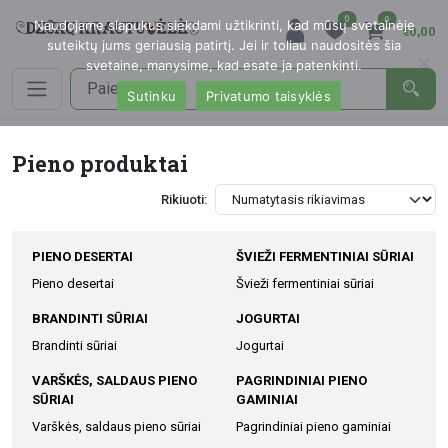
0
0
Naudojame slapukus siekdami užtikrinti, kad mūsų svetainėje
€0,00
suteiktų jums geriausią patirtį. Jei ir toliau naudositės šia
svetaine, manysime, kad esate ja patenkinti.
Sutinku
Privatumo taisyklės
Pieno produktai
Rikiuoti:
PIENO DESERTAI
ŠVIEŽI FERMENTINIAI SŪRIAI
Pieno desertai
Švieži fermentiniai sūriai
BRANDINTI SŪRIAI
JOGURTAI
Brandinti sūriai
Jogurtai
VARŠKĖS, SALDAUS PIENO
PAGRINDINIAI PIENO
SŪRIAI
GAMINIAI
Varškės, saldaus pieno sūriai
Pagrindiniai pieno gaminiai